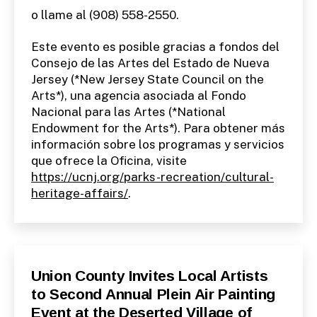
o llame al (908) 558-2550.
Este evento es posible gracias a fondos del
Consejo de las Artes del Estado de Nueva
Jersey (*New Jersey State Council on the
Arts*), una agencia asociada al Fondo
Nacional para las Artes (*National
Endowment for the Arts*). Para obtener más
información sobre los programas y servicios
que ofrece la Oficina, visite
https://ucnj.org/parks-recreation/cultural-
heritage-affairs/
.
Categories
P
Union County Invites Local Artists
U
to Second Annual Plein Air Painting
B
L
Event at the Deserted Village of
I