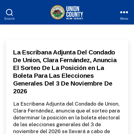
Search
Menu
County
of
Union,
Categories
S
La Escribana Adjunta Del Condado
P
De Union, Clara Fernández, Anuncia
New
A
N
El Sorteo De La Posición en La
I
Jersey
S
Boleta Para Las Elecciones
H
-
Generales Del 3 De Noviembre De
R
2026
E
L
E
La Escribana Adjunta del Condado de Union,
A
S
Clara Fernández, anuncia que el sorteo para
E
determinar la posición en la boleta electoral
S
de las elecciones generales del 3 de
noviembre del 2026 se llevará a cabo de