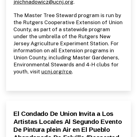
jnichnadowicz@ucnj.org
.
The Master Tree Steward program is run by
the Rutgers Cooperative Extension of Union
County, as part of a statewide program
under the umbrella of the Rutgers New
Jersey Agriculture Experiment Station. For
information on all Extension programs in
Union County, including Master Gardeners,
Environmental Stewards and 4-H clubs for
youth, visit
ucnj.org/rce
.
Categories
S
El Condado De Union Invita a Los
P
Artistas Locales Al Segundo Evento
A
N
De Pintura plein Air en El Pueblo
I
S