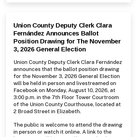
Categories
P
Union County Deputy Clerk Clara
U
Fernández Announces Ballot
B
L
Position Drawing for The November
I
C
3, 2026 General Election
I
N
F
Union County Deputy Clerk Clara Fernández
O
announces that the ballot position drawing
P
for the November 3, 2026 General Election
U
B
will be held in person and livestreamed on
L
I
Facebook on Monday, August 10, 2026, at
C
3:00 p.m. in the 7th Floor Tower Courtroom
N
O
of the Union County Courthouse, located at
T
2 Broad Street in Elizabeth.
I
C
E
The public is welcome to attend the drawing
S
in person or watch it online. A link to the