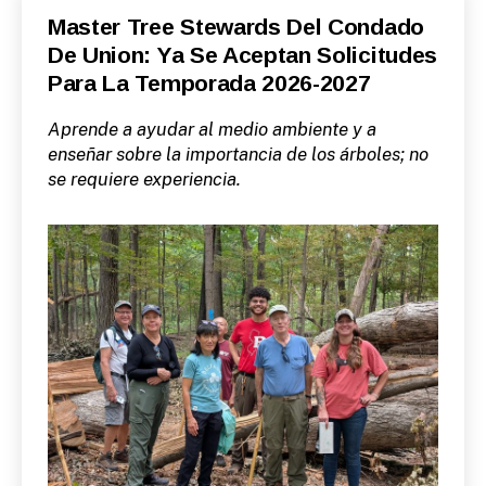
Categories
S
Master Tree Stewards Del Condado
P
De Union: Ya Se Aceptan Solicitudes
A
N
Para La Temporada 2026-2027
I
S
H
Aprende a ayudar al medio ambiente y a
-
R
enseñar sobre la importancia de los árboles; no
E
se requiere experiencia.
L
E
A
S
E
S