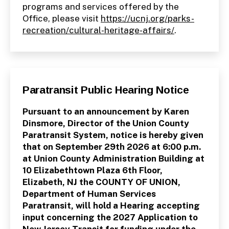
programs and services offered by the
Office, please visit
https://ucnj.org/parks-
recreation/cultural-heritage-affairs/
.
Categories
P
Paratransit Public Hearing Notice
U
B
L
Pursuant to an announcement by Karen
I
Dinsmore, Director of the Union County
C
N
Paratransit System, notice is hereby given
O
that on September 29th 2026 at 6:00 p.m.
T
I
at Union County Administration Building at
C
10 Elizabethtown Plaza 6th Floor,
E
S
Elizabeth, NJ the COUNTY OF UNION,
Department of Human Services
Paratransit, will hold a Hearing accepting
input concerning the 2027 Application to
New Jersey Transit for funding under the