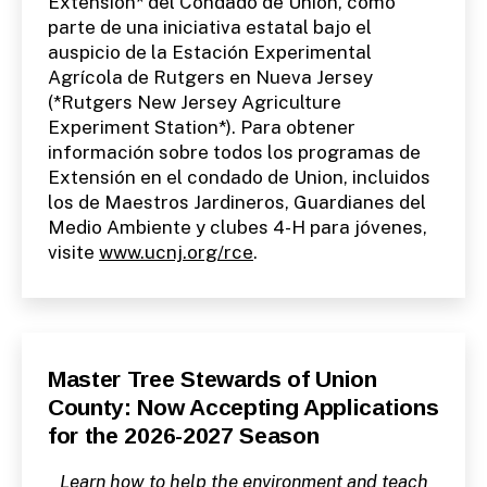
Extension* del Condado de Union, como
parte de una iniciativa estatal bajo el
auspicio de la Estación Experimental
Agrícola de Rutgers en Nueva Jersey
(*Rutgers New Jersey Agriculture
Experiment Station*). Para obtener
información sobre todos los programas de
Extensión en el condado de Union, incluidos
los de Maestros Jardineros, Guardianes del
Medio Ambiente y clubes 4-H para jóvenes,
visite
www.ucnj.org/rce
.
Categories
P
Master Tree Stewards of Union
U
County: Now Accepting Applications
B
L
for the 2026-2027 Season
I
C
I
Learn how to help the environment and teach