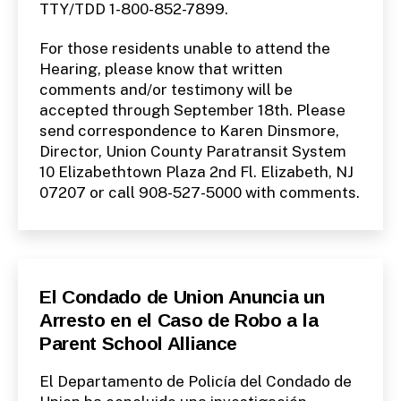
TTY/TDD 1-800-852-7899.
For those residents unable to attend the
Hearing, please know that written
comments and/or testimony will be
accepted through September 18th. Please
send correspondence to Karen Dinsmore,
Director, Union County Paratransit System
10 Elizabethtown Plaza 2nd Fl. Elizabeth, NJ
07207 or call 908-527-5000 with comments.
Categories
S
El Condado de Union Anuncia un
P
Arresto en el Caso de Robo a la
A
N
Parent School Alliance
I
S
H
El Departamento de Policía del Condado de
-
R