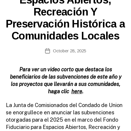
Recreación Y
B
y
Preservación Histórica a
c
o
Comunidades Locales
ri
n
n
Post
October 28, 2025
Post
e
author
date
fi
r
Para ver un video corto que destaca los
e
beneficiarios de las subvenciones de este año y
tt
los proyectos que llevarán a sus comunidades,
o
haga clic
here
.
La Junta de Comisionados del Condado de Union
se enorgullece en anunciar las subvenciones
otorgadas para el 2025 en el marco del Fondo
Fiduciario para Espacios Abiertos, Recreación y