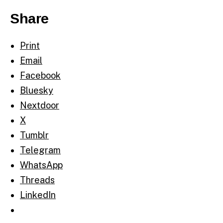
Share
Print
Email
Facebook
Bluesky
Nextdoor
X
Tumblr
Telegram
WhatsApp
Threads
LinkedIn