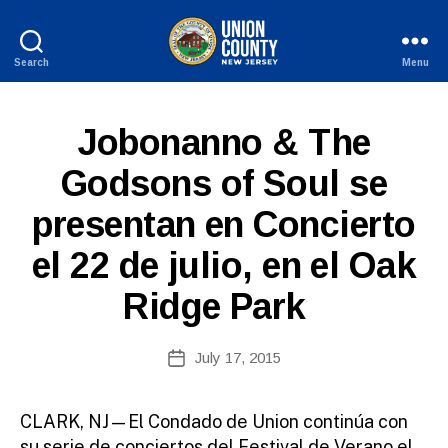
Search
Menu
County
of
Union,
S
Categories
Jobonanno & The
New
P
Jersey
A
Godsons of Soul se
N
I
presentan en Concierto
S
H
-
el 22 de julio, en el Oak
R
E
Ridge Park
L
E
A
B
Post
S
July 17, 2015
y
Post
E
author
date
S
CLARK, NJ—El Condado de Union continúa con
su serie de conciertos del Festival de Verano el