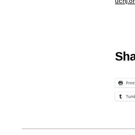
ucnj.o
Sha
Print
Tumb