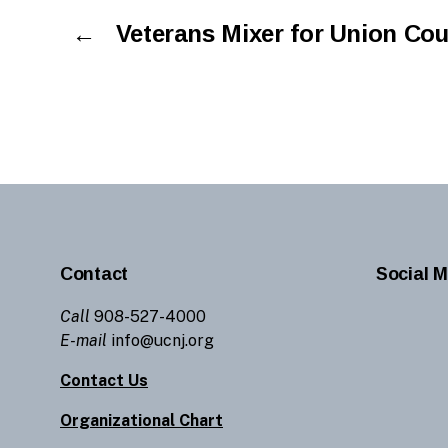
←
Veterans Mixer for Union Co
Contact
Social M
Call
908-527-4000
E-mail
info@ucnj.org
Contact Us
Organizational Chart