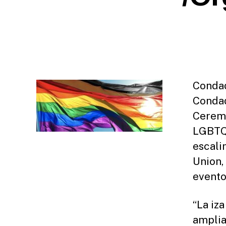
L
E
A
S
E
S
Condad
Condad
Ceremo
LGBTQ 
escali
Union,
evento
“La iz
amplia