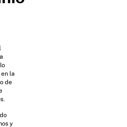
l
la
lo
 en la
do de
e
s.
ido
hos y