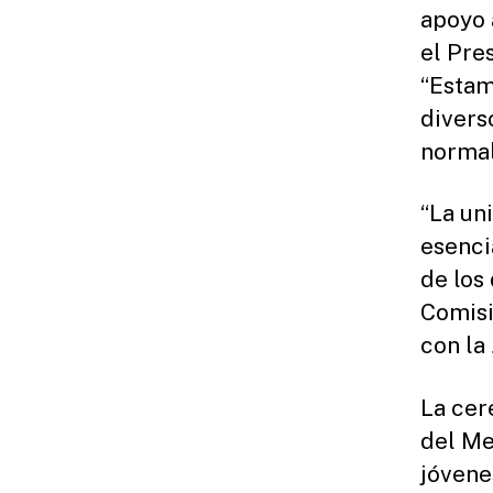
apoyo 
el Pre
“Estam
divers
normal
“La un
esenci
de los
Comisi
con la
La cer
del Me
jóvene