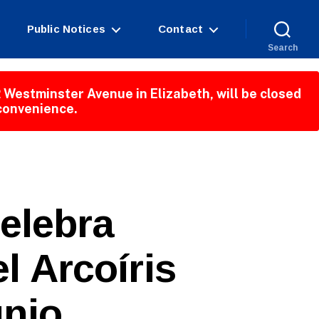
Public Notices
Contact
Search
 Westminster Avenue in Elizabeth, will be closed
nconvenience.
elebra
l Arcoíris
unio