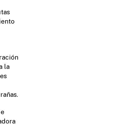
utas
iento
ración
a la
tes
rañas.
de
adora