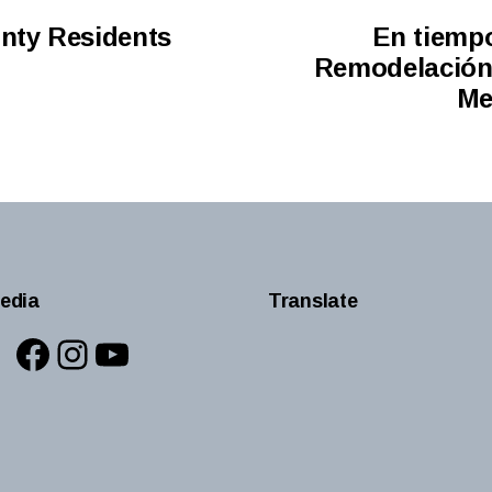
unty Residents
En tiempo
Remodelación d
Me
edia
Translate
Facebook
Instagram
YouTube