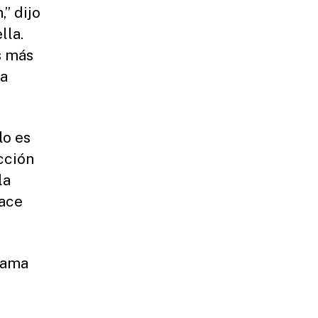
” dijo
lla.
s más
ra
lo es
cción
la
lace
lama