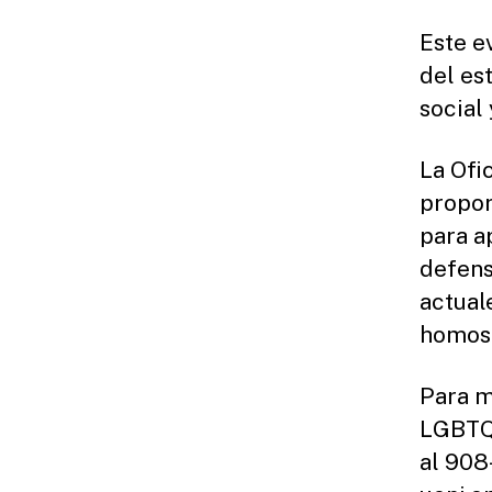
Este e
del es
social 
La Ofi
propor
para a
defens
actual
homose
Para m
LGBTQ,
al 90