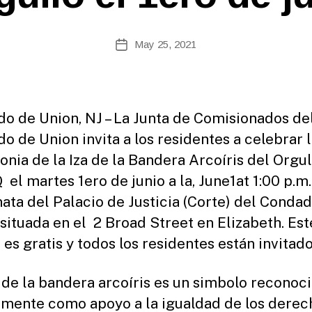
B
Post
May 25, 2021
y
Post
author
date
o de Union, NJ – La Junta de Comisionados de
o de Union invita a los residentes a celebrar 
nia de la Iza de la Bandera Arcoíris del Orgul
el martes 1ero de junio a la, June1at 1:00 p.m.
nata del Palacio de Justicia (Corte) del Conda
 situada en el 2 Broad Street en Elizabeth. Est
 es gratis y todos los residentes están invitado
a de la bandera arcoíris es un simbolo reconoc
mente como apoyo a la igualdad de los derec