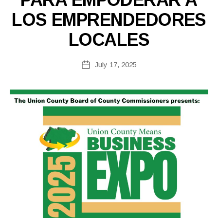
E
A
LOS EMPRENDEDORES
S
B
E
y
LOCALES
S
s
p
Post
July 17, 2025
e
Post
author
r
date
e
z