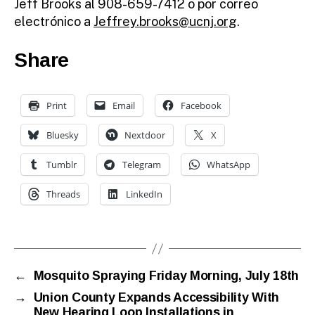
Jeff Brooks al 908-659-7412 o por correo
electrónico a
Jeffrey.brooks@ucnj.org
.
Share
Print
Email
Facebook
Bluesky
Nextdoor
X
Tumblr
Telegram
WhatsApp
Threads
LinkedIn
←
Mosquito Spraying Friday Morning, July 18th
→
Union County Expands Accessibility With
New Hearing Loop Installations in