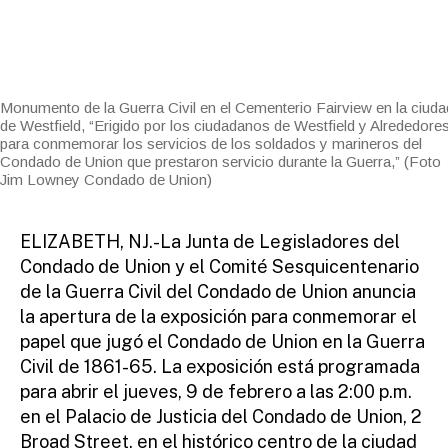
m
S
E
ini
S
st
ra
to
Monumento de la Guerra Civil en el Cementerio Fairview en la ciuda
r
de Westfield, “Erigido por los ciudadanos de Westfield y Alrededore
para conmemorar los servicios de los soldados y marineros del
Condado de Union que prestaron servicio durante la Guerra,” (Foto
Jim Lowney Condado de Union)
ELIZABETH, NJ.-La Junta de Legisladores del
Condado de Union y el Comité Sesquicentenario
de la Guerra Civil del Condado de Union anuncia
la apertura de la exposición para conmemorar el
papel que jugó el Condado de Union en la Guerra
Civil de 1861-65. La exposición está programada
para abrir el jueves, 9 de febrero a las 2:00 p.m.
en el Palacio de Justicia del Condado de Union, 2
Broad Street, en el histórico centro de la ciudad