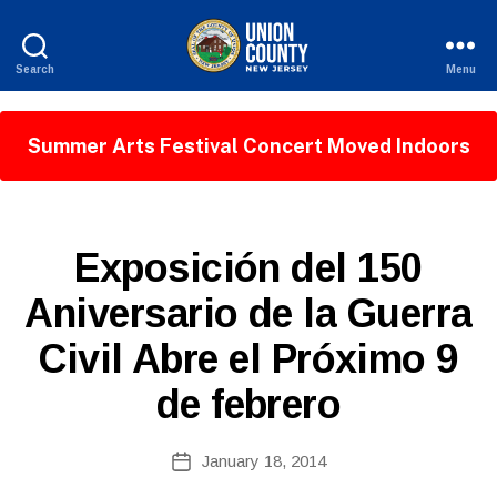
Search
Menu
County
of
Union,
Summer Arts Festival Concert Moved Indoors
New
Jersey
S
Categories
Exposición del 150
P
B
A
Aniversario de la Guerra
y
N
W
I
Civil Abre el Próximo 9
S
e
H
b
-
de febrero
Si
R
E
te
L
A
Post
January 18, 2014
E
Post
d
author
A
date