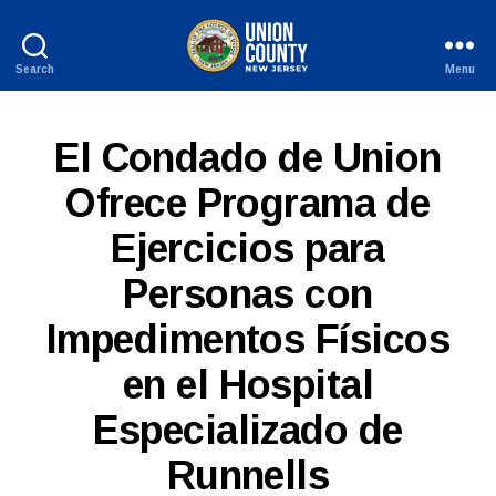
Search
Menu
County
of
Union,
S
Categories
El Condado de Union
New
P
Jersey
A
Ofrece Programa de
N
I
Ejercicios para
S
H
-
Personas con
R
E
Impedimentos Físicos
L
B
E
A
en el Hospital
y
S
W
E
Especializado de
e
S
b
Runnells
Si
te