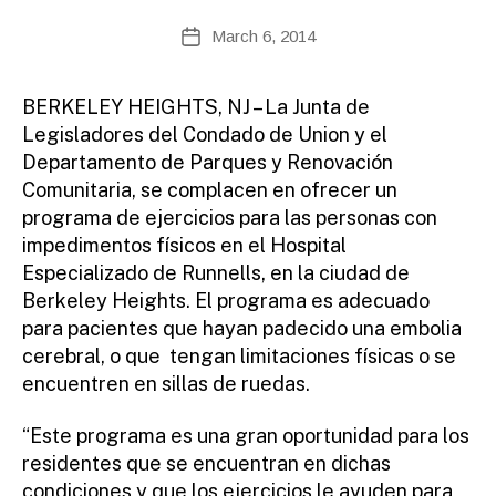
A
Post
March 6, 2014
Post
d
author
date
m
ini
BERKELEY HEIGHTS, NJ – La Junta de
st
Legisladores del Condado de Union y el
ra
Departamento de Parques y Renovación
to
Comunitaria, se complacen en ofrecer un
r
programa de ejercicios para las personas con
impedimentos físicos en el Hospital
Especializado de Runnells, en la ciudad de
Berkeley Heights. El programa es adecuado
para pacientes que hayan padecido una embolia
cerebral, o que tengan limitaciones físicas o se
encuentren en sillas de ruedas.
“Este programa es una gran oportunidad para los
residentes que se encuentran en dichas
condiciones y que los ejercicios le ayuden para