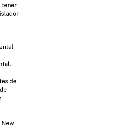
 tener
islador
ental
tal.
ntes de
 de
n
l New