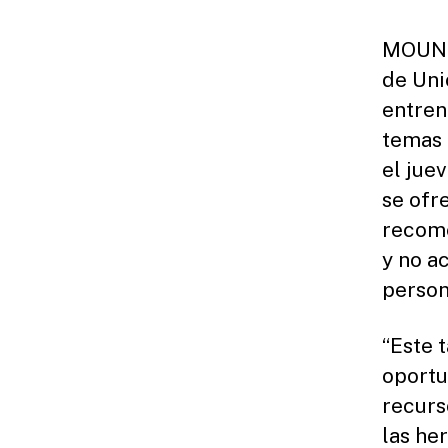
MOUNTA
de Uni
entren
temas 
el juev
se ofre
recom
y no a
person
“Este 
oportu
recurs
las he