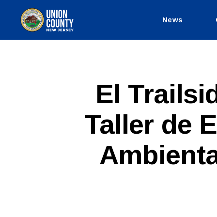
News
County
of
Union,
New
Jersey
S
Categories
El Trailsi
P
A
N
Taller de
I
S
H
-
Ambiental
R
E
L
E
A
S
E
S