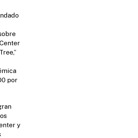
ondado
sobre
 Center
Tree,”
émica
00 por
gran
los
enter y
s