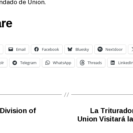
ndado de Union.
re
Email
Facebook
Bluesky
Nextdoor
lr
Telegram
WhatsApp
Threads
LinkedI
Division of
La Triturad
Union Visitará la