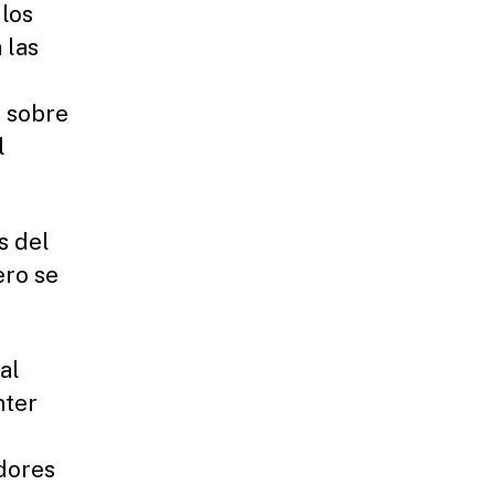
los
 las
o sobre
l
s del
ero se
al
nter
adores