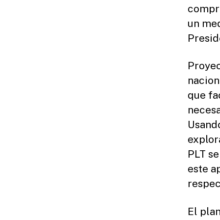
compre
un med
Presid
Proyec
nacion
que fa
necesa
Usando
explor
PLT se
este a
respec
El pla