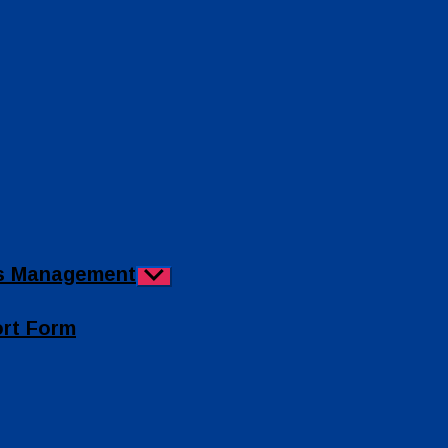
ies Management
Show
sub
menu
ort Form