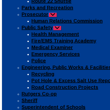
Route 22 Shuttle
Parks and Recreation
Prosecutor
Show
sub
Human Relations Commission
menu
Public Safety
Show
sub
Health Management
menu
Fire/EMS Training Academy
Medical Examiner
Emergency Services
Police
Engineering, Public Works & Facilit
Recycling
Pot Hole & Excess Salt Use Rep
Road Construction Projects
Rutgers Co-op
Sheriff
Superintendent of Schools