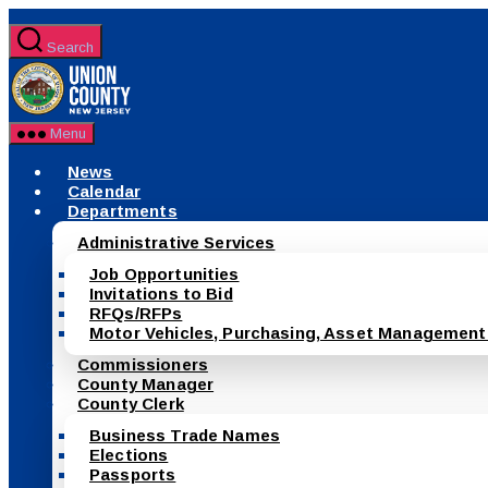
Skip
to
Search
the
County
content
of
Union,
New
Menu
Jersey
News
Calendar
Departments
Administrative Services
Job Opportunities
Invitations to Bid
RFQs/RFPs
Motor Vehicles, Purchasing, Asset Management
Commissioners
County Manager
County Clerk
Business Trade Names
Elections
Passports