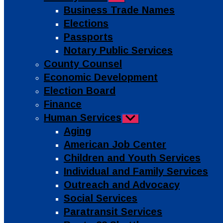
sub
Business Trade Names
menu
Elections
Passports
Notary Public Services
County Counsel
Economic Development
Election Board
Finance
Human Services
Show
sub
Aging
menu
American Job Center
Children and Youth Services
Individual and Family Services
Outreach and Advocacy
Social Services
Paratransit Services