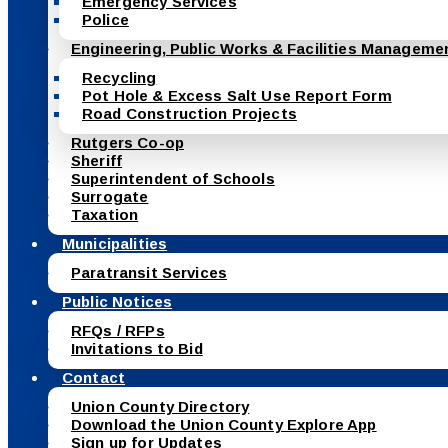
Emergency Services
Police
Engineering, Public Works & Facilities Manageme
Recycling
Pot Hole & Excess Salt Use Report Form
Road Construction Projects
Rutgers Co-op
Sheriff
Superintendent of Schools
Surrogate
Taxation
Municipalities
Paratransit Services
Public Notices
RFQs / RFPs
Invitations to Bid
Contact
Union County Directory
Download the Union County Explore App
Sign up for Updates