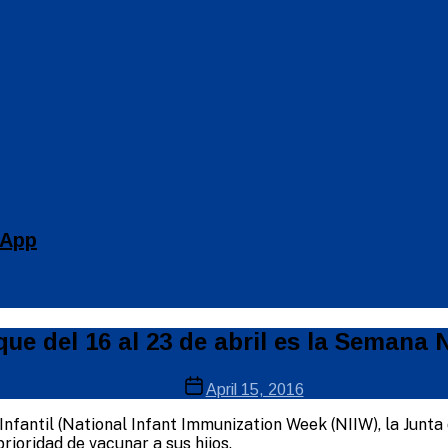
 App
e del 16 al 23 de abril es la Semana N
Post
April 15, 2016
date
fantil (National Infant Immunization Week (NIIW), la Junta 
ioridad de vacunar a sus hijos.