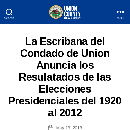
Search
Menu
County
of
Union,
S
Categories
La Escribana del
New
P
Jersey
A
Condado de Union
N
I
Anuncia los
S
H
-
Resulatados de las
R
B
E
Elecciones
y
L
E
W
A
Presidenciales del 1920
e
S
b
E
al 2012
Si
S
te
A
Post
May 13, 2016
Post