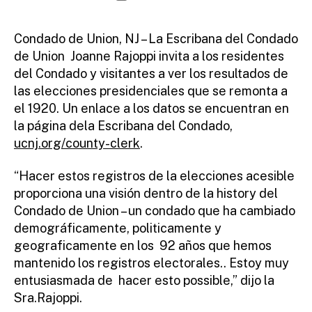
d
author
date
m
ini
Condado de Union, NJ – La Escribana del Condado
st
de Union Joanne Rajoppi invita a los residentes
ra
del Condado y visitantes a ver los resultados de
to
las elecciones presidenciales que se remonta a
r
el 1920. Un enlace a los datos se encuentran en
la página dela Escribana del Condado,
ucnj.org/county-clerk
.
“Hacer estos registros de la elecciones acesible
proporciona una visión dentro de la history del
Condado de Union – un condado que ha cambiado
demográficamente, politicamente y
geograficamente en los 92 años que hemos
mantenido los registros electorales.. Estoy muy
entusiasmada de hacer esto possible,” dijo la
Sra.Rajoppi.