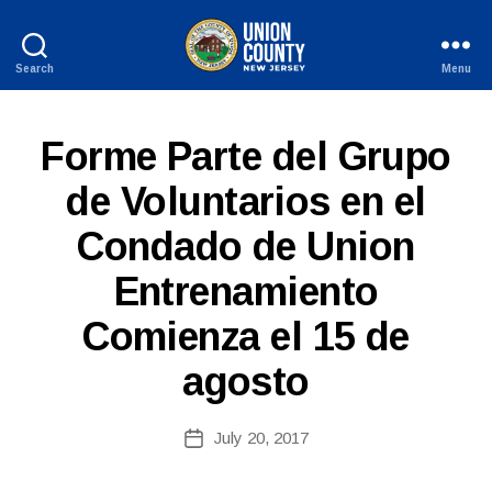
Search
Menu
County
of
Union,
S
Categories
Forme Parte del Grupo
New
P
Jersey
A
de Voluntarios en el
N
I
Condado de Union
S
H
B
-
Entrenamiento
y
R
W
E
Comienza el 15 de
e
L
E
b
A
agosto
Si
S
te
E
S
A
Post
July 20, 2017
Post
d
author
date
m