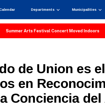
Calendar
Departments
Municipalities
Summer Arts Festival Concert Moved Indoors
o de Union es el
B
os en Reconocim
y
W
e
la Conciencia del
b
Si