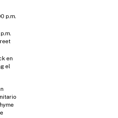
00 p.m.
 p.m.
reet
ck en
g el
en
nitario
 Thyme
ce