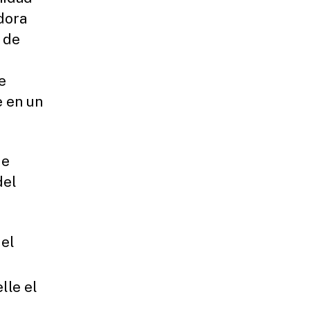
dora
 de
e
e en un
de
del
 el
lle el