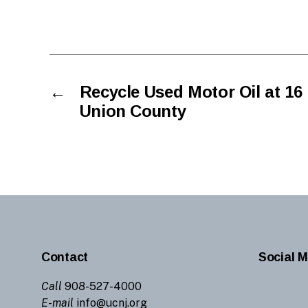
←
Recycle Used Motor Oil at 16
Union County
Contact
Social M
Call
908-527-4000
E-mail
info@ucnj.org