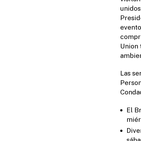
unidos
Presid
evento
compro
Union 
ambien
Las ser
Person
Condad
El B
miér
Dive
sába