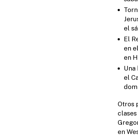
Torn
Jeru
el sá
El R
en e
en H
Una 
el C
domi
Otros 
clases
Gregor
en Wes