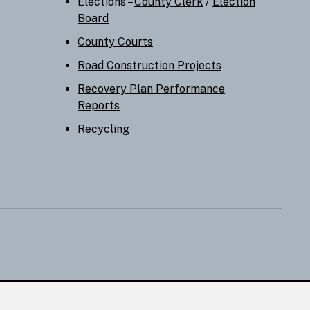
Elections –
County Clerk
/
Election
Board
County Courts
Road Construction Projects
Recovery Plan Performance
Reports
Recycling