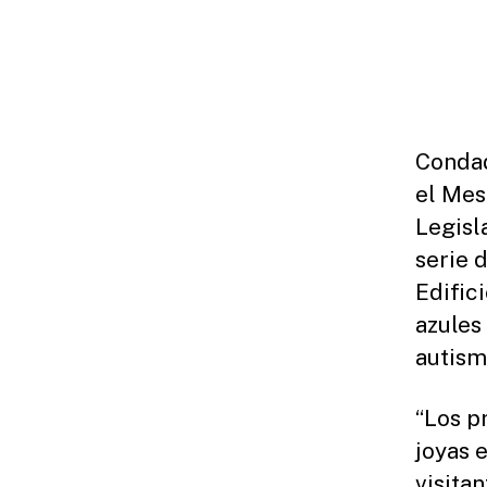
E
A
S
E
S
Condad
el Mes
Legisl
serie 
Edific
azules
autism
“Los p
joyas 
visita