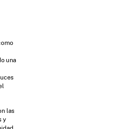
 como
do una
luces
el
n las
s y
nidad