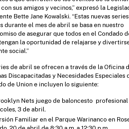
 con sus amigos y vecinos,” expresó la Legisla
ente Bette Jane Kowalski. “Estas nuevas series
s durante el mes de abril se basa en nuestro
miso de asegurar que todos en el Condado d
tengan la oportunidad de relajarse y divertirs
te social.”
ies de abril se ofrecen a través de la Oficina 
as Discapacitadas y Necesidades Especiales 
o de Union e incluyen lo siguiente:
rooklyn Nets juego de baloncesto profesional
coles, 3 de abril.
rsión Familiar en el Parque Warinanco en Rose
do, 20 de abril de 8:30 a.m. a 12:30 p.m.