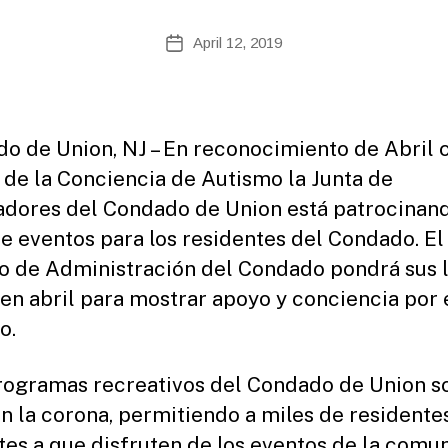
te
A
Post
April 12, 2019
Post
d
author
date
m
ini
st
ra
o de Union, NJ – En reconocimiento de Abril
to
 de la Conciencia de Autismo la Junta de
r
adores del Condado de Union está patrocinan
de eventos para los residentes del Condado. El
io de Administración del Condado pondrá sus 
 en abril para mostrar apoyo y conciencia por 
o.
rogramas recreativos del Condado de Union so
en la corona, permitiendo a miles de residente
ntes a que disfruten de los eventos de la comu