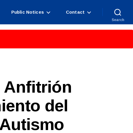
Public Notices
Contact
Search
 Anfitrión
iento del
 Autismo