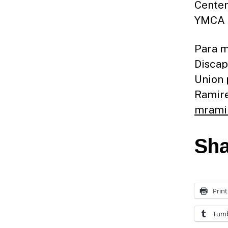
Center
YMCA 
Para m
Discap
Union 
Ramire
mrami
Sha
Print
Tumb