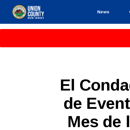
News
County
of
Union,
New
Jersey
S
Categories
El Condad
P
A
N
de Event
I
S
H
-
Mes de 
R
E
L