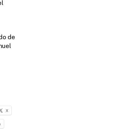
el
do de
nuel
X
n