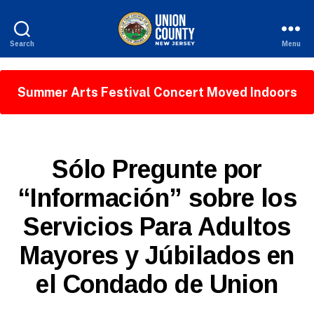
Search
Menu
County
of
Union,
Summer Arts Festival Concert Moved Indoors
New
Jersey
S
Categories
Sólo Pregunte por
P
A
“Información” sobre los
N
B
I
Servicios Para Adultos
y
S
H
W
-
Mayores y Júbilados en
e
R
b
E
el Condado de Union
L
Si
E
te
A
A
Post