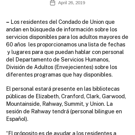
S
April 26, 2019
Post
E
d
author
date
S
m
ini
–
Los residentes del Condado de Union que
st
andan en búsqueda de información sobre los
ra
servicios disponibles para los adultos mayores de
to
60 años les proporcionamos una lista de fechas
r
y lugares para que puedan hablar con personal
del Departamento de Servicios Humanos,
División de Adultos (Envejecientes) sobre los
diferentes programas que hay disponibles.
El personal estará presente en las bibliotecas
públicas de Elizabeth, Cranford, Clark, Garwood,
Mountainside, Rahway, Summit, y Union. La
sesión de Rahway tendrá (personal bilingue en
Español).
“El próposito es de ayudar a los residentes a