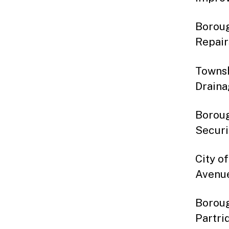
Boro
Rep
Town
Drai
Boro
Secur
City
Ave
Boro
Par