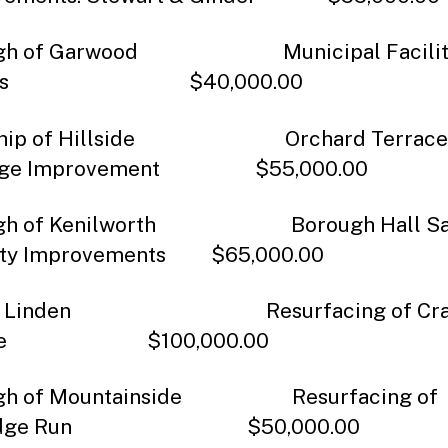
ugh of Garwood Municipal Facilit
airs $40,000.00
ship of Hillside Orchard Terrace
nage Improvement $55,000.00
ugh of Kenilworth Borough Hall Saf
ity Improvements $65,000.00
 of Linden Resurfacing of Cran
nue $100,000.00
ugh of Mountainside Resurfacing of
tridge Run $50,000.00