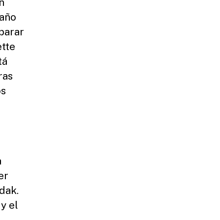
n
daño
parar
ette
tá
ras
os
a
er
dak.
y el