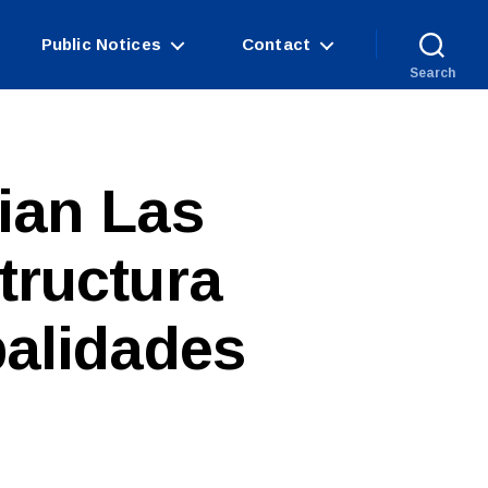
Public Notices
Contact
Search
ian Las
tructura
palidades