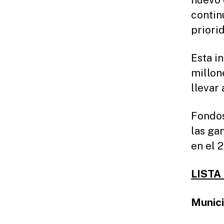
contin
priorid
Esta i
millon
llevar
Fondos
las ga
en el 
LISTA
Munici