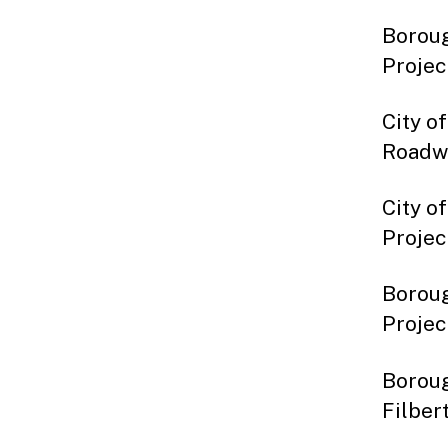
Borou
Pr
City
Road
City
Pro
Boro
Pro
Boro
Fil