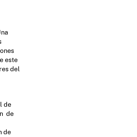
Una
s
iones
e este
res del
l de
ón de
n de