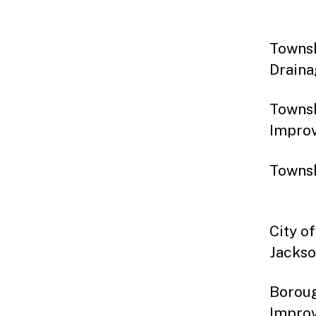
Towns
Drai
Tow
Imp
Town
$9
City
Jacks
Bor
Impro