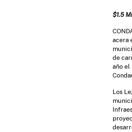
$1.5 M
CONDA
acera 
munici
de car
año el
Condad
Los Le
munici
Infrae
proyec
desarr