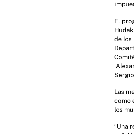
impues
El pro
Hudak 
de los
Depart
Comité
Alexan
Sergio
Las me
como e
los mu
“Una r