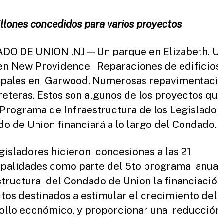
st
ra
illones concedidos para varios proyectos
to
r
DO DE UNION ,NJ—Un parque en Elizabeth. 
en New Providence. Reparaciones de edificio
pales en Garwood. Numerosas repavimentac
reteras. Estos son algunos de los proyectos qu
 Programa de Infraestructura de los Legislado
o de Union financiará a lo largo del Condado.
gisladores hicieron concesiones a las 21
palidades como parte del 5to programa anua
structura del Condado de Union la financiaci
tos destinados a estimular el crecimiento del
ollo económico, y proporcionar una reducció