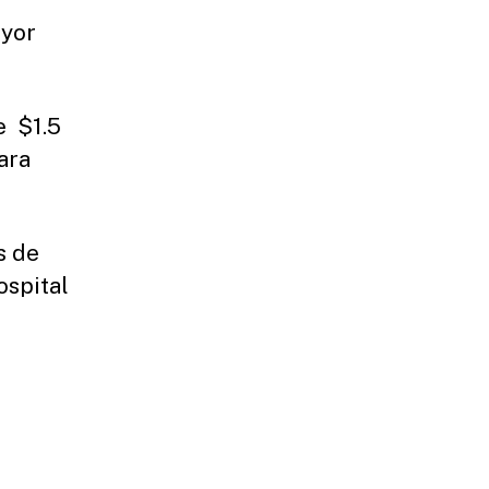
ayor
e $1.5
ara
s de
ospital