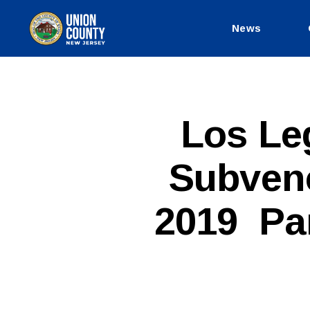
News
County
of
Union,
New
Jersey
S
Categories
Los Le
P
A
N
Subvenc
I
S
H
-
2019 Par
R
E
L
E
A
S
E
S