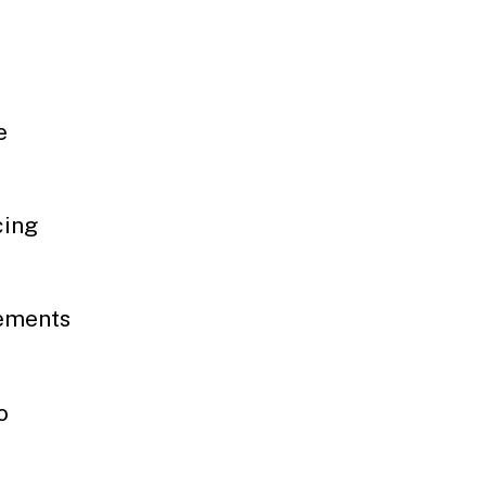
e
ing
ments
o