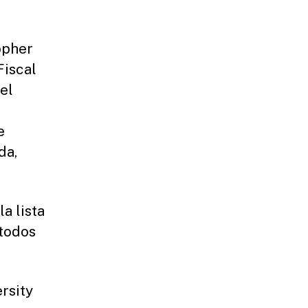
opher
Fiscal
el
e
da,
a lista
todos
rsity