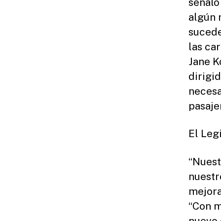
señaló
algún 
sucede
las ca
Jane K
dirigi
necesa
pasaje
El Leg
“Nuest
nuestr
mejora
“Con m
nuevo 