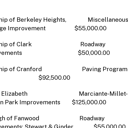
hip of Berkeley Heights, Miscellaneou
nage Improvement $55,000.00
nship of Clark Roadway
rovements $50,000.00
ship of Cranford Paving Pro
2,500.00
 of Elizabeth Marciante-Millet-
on Park Improvements $125,000.00
ough of Fanwood Roadway
vements: Stewart & Ginder $55,000.00