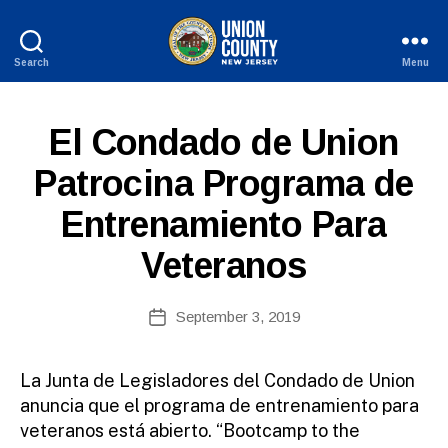
Search
Menu
County
of
Union,
S
Categories
El Condado de Union
New
P
B
Jersey
A
Patrocina Programa de
y
N
W
I
Entrenamiento Para
S
e
H
b
-
Veteranos
Si
R
E
te
L
A
Post
September 3, 2019
E
Post
d
author
A
date
m
S
E
ini
La Junta de Legisladores del Condado de Union
S
st
anuncia que el programa de entrenamiento para
ra
veteranos está abierto. “Bootcamp to the
to