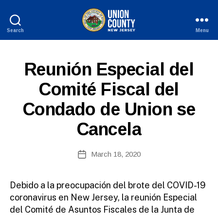
Search
Menu
County
of
Union,
S
Categories
Reunión Especial del
New
P
B
Jersey
A
Comité Fiscal del
y
N
W
I
Condado de Union se
S
e
H
b
-
Cancela
Si
R
E
te
L
A
Post
March 18, 2020
E
Post
d
author
A
date
m
S
E
ini
Debido a la preocupación del brote del COVID-19
S
st
coronavirus en New Jersey, la reunión Especial
ra
del Comité de Asuntos Fiscales de la Junta de
to