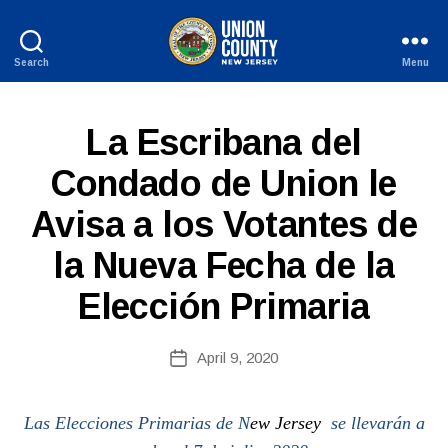
Search
Menu
County
of
Union,
S
Categories
La Escribana del
New
P
Jersey
A
Condado de Union le
N
B
I
Avisa a los Votantes de
y
S
H
W
-
la Nueva Fecha de la
e
R
b
E
Elección Primaria
L
Si
E
te
A
A
Post
S
April 9, 2020
Post
E
d
author
date
S
m
ini
Las Elecciones Primarias de N
ew Jersey
se llevarán a
st