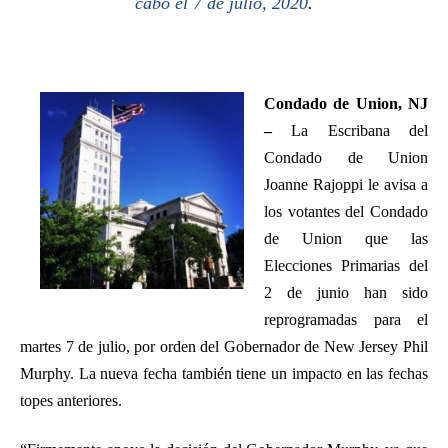
cabo el 7 de julio, 2020
.
ra
to
r
Condado de Union, NJ
–
La Escribana del
Condado de Union
Joanne Rajoppi le avisa a
los votantes del Condado
de Union que las
Elecciones Primarias del
2 de junio han sido
reprogramadas para el
martes 7 de julio, por orden del Gobernador de New Jersey Phil
Murphy. La nueva fecha también tiene un impacto en las fechas
topes anteriores.