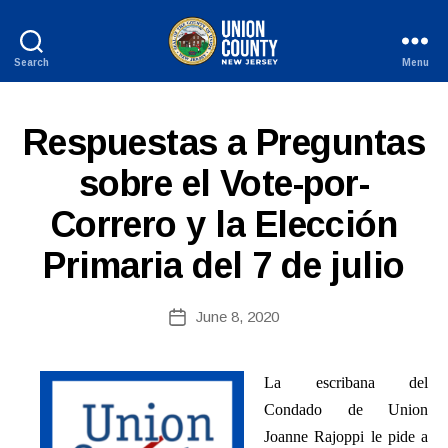
Search
Menu
County
of
Union,
S
Categories
Respuestas a Preguntas
New
P
B
Jersey
A
sobre el Vote-por-
y
N
W
I
Correro y la Elección
S
e
H
b
-
Primaria del 7 de julio
Si
R
E
te
L
A
Post
June 8, 2020
E
Post
d
author
A
date
m
S
E
ini
La escribana del
S
st
Condado de Union
ra
Joanne Rajoppi le pide a
to