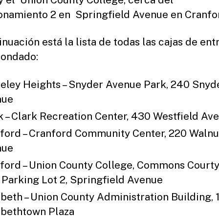
onamiento 2 en Springfield Avenue en Cranfo
inuación está la lista de todas las cajas de ent
Condado:
eley Heights – Snyder Avenue Park, 240 Snyd
nue
k – Clark Recreation Center, 430 Westfield Av
ford – Cranford Community Center, 220 Walnu
nue
ford – Union County College, Commons Courty
 Parking Lot 2, Springfield Avenue
abeth – Union County Administration Building, 
abethtown Plaza