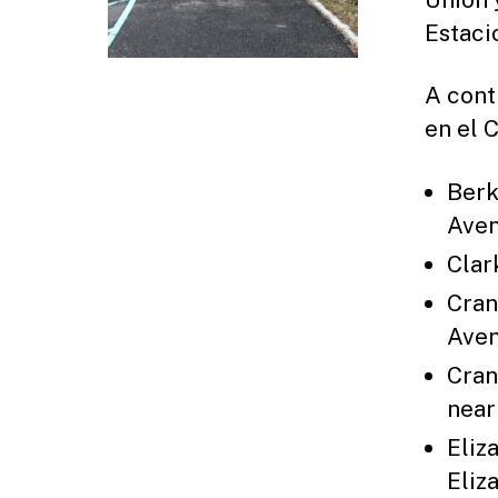
Estaci
A cont
en el 
Berk
Ave
Clar
Cran
Ave
Cran
near
Eliz
Eliz