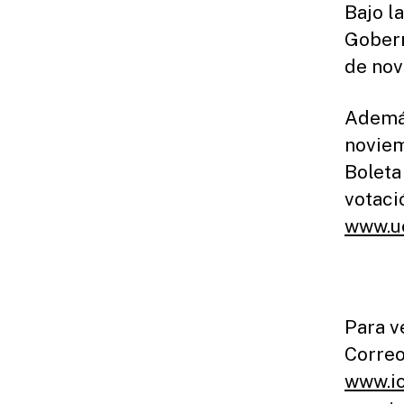
Bajo l
Gobern
de nov
Además
noviem
Boleta
votaci
www.uc
Para v
Correo,
www.ic