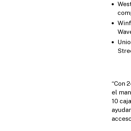
West
comp
Winf
Wave
Unio
Stre
“Con 2
el man
10 caj
ayudan
acceso