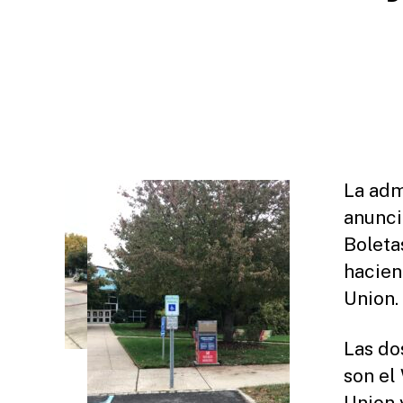
E
A
S
E
S
La adm
anunci
Boleta
hacien
Union.
Las do
son el
Union 