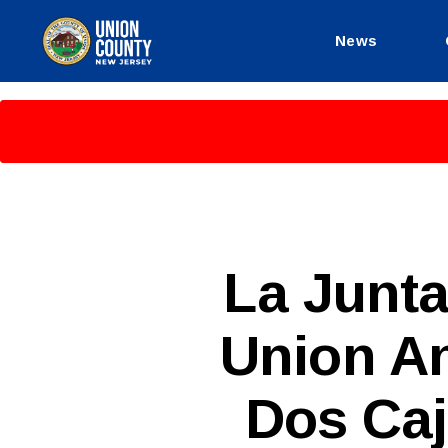
News
County
of
Union,
New
Jersey
S
Categories
La Junta
P
A
N
Union A
I
S
H
-
Dos Caj
R
E
L