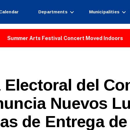
Calendar
Departments
Municipalities
Summer Arts Festival Concert Moved Indoors
 Electoral del C
nuncia Nuevos Lu
B
as de Entrega de
y
W