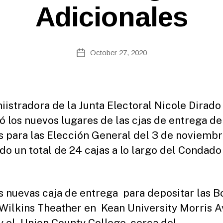
e
Adicionales
b
Si
te
A
Post
October 27, 2020
Post
d
author
date
m
ini
st
ra
iistradora de la Junta Electoral Nicole Dirado
to
ó los nuevos lugares de las cjas de entrega de
r
s para las Elección General del 3 de noviembr
do un total de 24 cajas a lo largo del Condado
s nuevas caja de entrega para depositar las B
 Wilkins Theather en Kean University Morris A
y el Union County College, cerca del