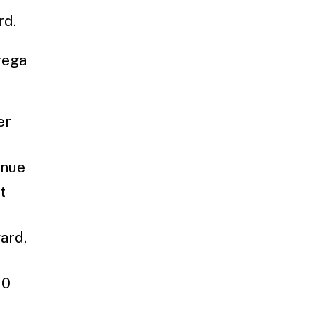
rd.
rega
er
enue
t
ard,
10