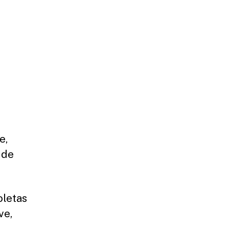
e,
 de
oletas
ve,