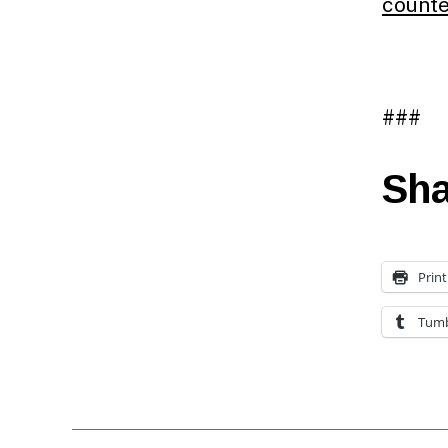
count
###
Sha
Print
Tumb