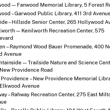
ood — Fanwood Memorial Library, 5 Forest R
ood – Garwood Public Library, 411 3rd Avenu
side – Hillside Senior Center, 265 Hollywood 
lworth — Kenilworth Recreation Center, 575
evard
en – Raymond Wood Bauer Promenade, 400 N
d Avenue
tainside — Trailside Nature and Science Cent
New Providence Road
Providence – New Providence Memorial Libra
Elkwood Avenue
ay – Rahway Recreation Center, 275 East Milt
nue