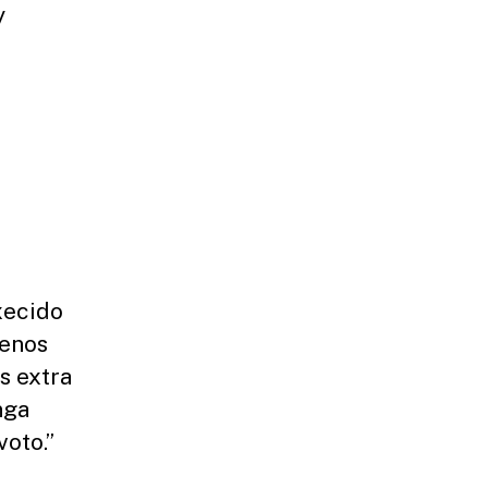
y
d
xecido
menos
s extra
nga
voto.”