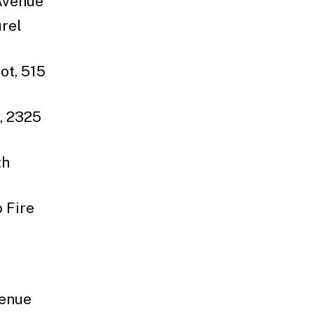
 Avenue
urel
ot, 515
, 2325
th
 Fire
venue