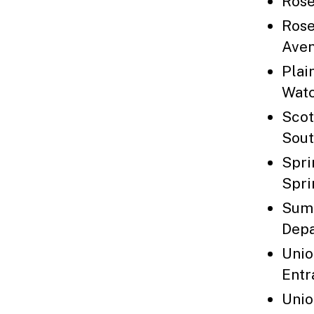
Rose
Rose
Ave
Plai
Wat
Scot
Sout
Spri
Spri
Summ
Depa
Unio
Entr
Unio