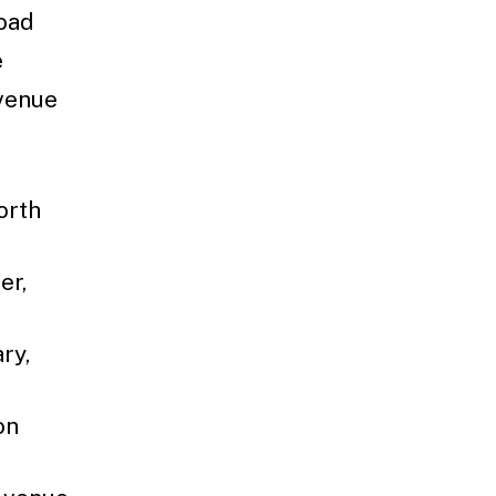
oad
e
Avenue
orth
er,
ry,
on