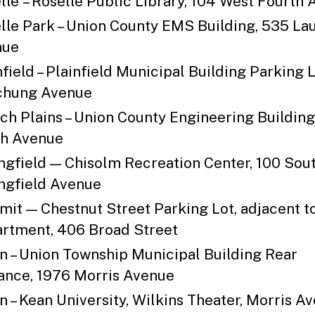
lle – Roselle Public Library, 104 West Fourth
lle Park – Union County EMS Building, 535 La
nue
nfield – Plainfield Municipal Building Parking L
chung Avenue
ch Plains – Union County Engineering Building
h Avenue
ngfield — Chisolm Recreation Center, 100 Sou
ngfield Avenue
it — Chestnut Street Parking Lot, adjacent to
rtment, 406 Broad Street
n – Union Township Municipal Building Rear
ance, 1976 Morris Avenue
n – Kean University, Wilkins Theater, Morris A