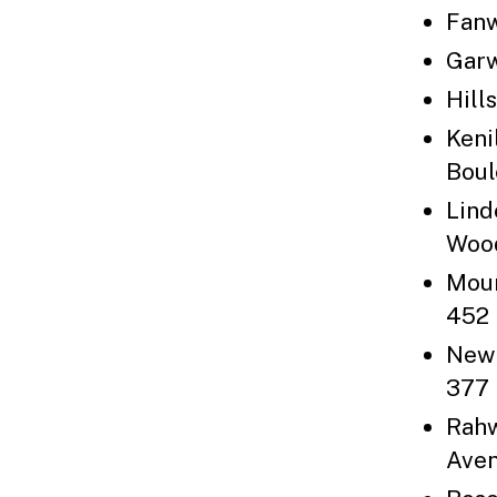
Fanw
Garw
Hill
Keni
Boul
Lind
Woo
Moun
452 
New 
377 
Rahw
Ave