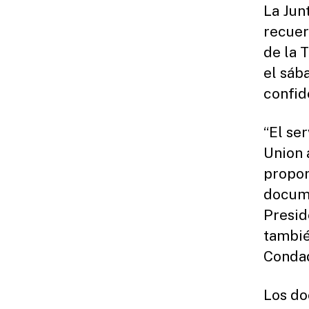
La Jun
recuer
de la 
el sáb
confid
“El se
Union 
propor
docume
Presid
tambié
Condad
Los do