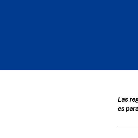
Las re
es par