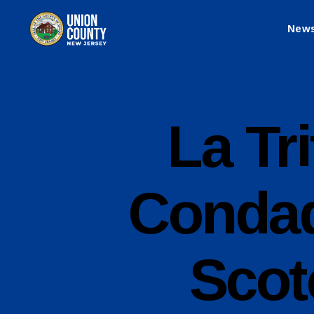
New
County
of
Union,
New
Jersey
S
Categories
La Tr
P
A
N
I
S
Condad
H
-
R
E
L
Scot
E
A
S
E
S