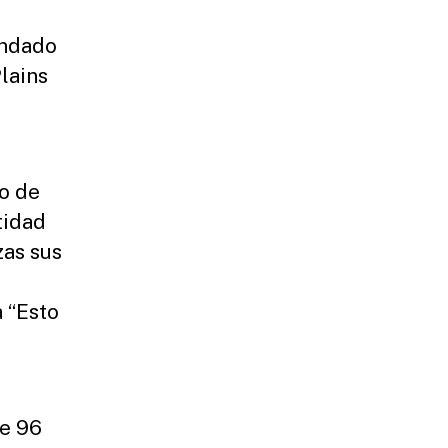
ondado
lains
o de
tidad
zas sus
 “Esto
e 96