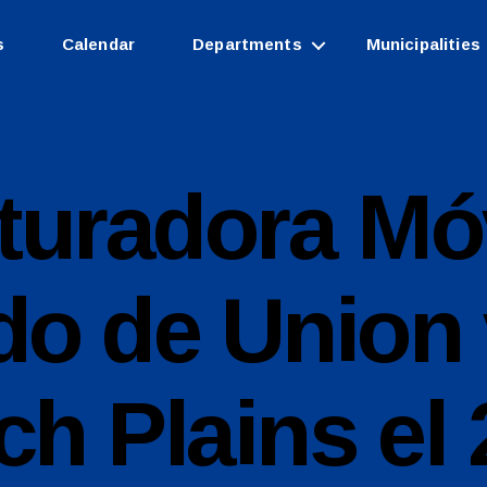
s
Calendar
Departments
Municipalities
ituradora Móv
o de Union v
ch Plains el 
B
y