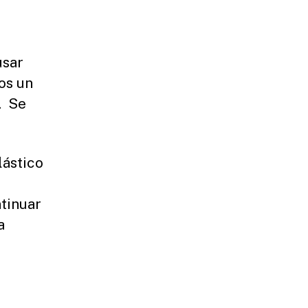
usar
os un
. Se
lástico
tinuar
a