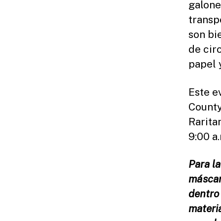
galone
transp
son bi
de cir
papel 
Este e
County
Rarita
9:00 a.
Para la
máscar
dentro 
materi