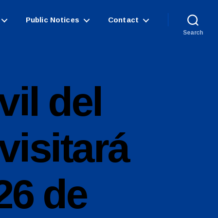
Public Notices
Contact
Search
il del
isitará
26 de