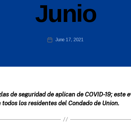
W
Junio
e
b
Si
te
A
Post
June 17, 2021
Post
d
author
date
m
ini
st
ra
to
r
glas de seguridad de aplican de COVID-19; este 
a todos los residentes del Condado de Union.