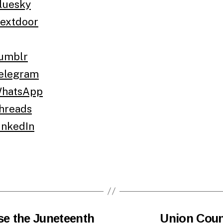
luesky
extdoor
umblr
elegram
hatsApp
hreads
inkedIn
e the Juneteenth
Union Coun