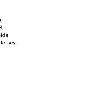
a
el
bida
Jersey.