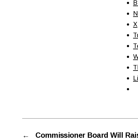
B
N
X
T
T
W
T
L
←
Commissioner Board Will Rais