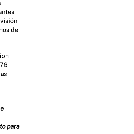
a
pantes
visión
inos de
ion
776
las
se
to para