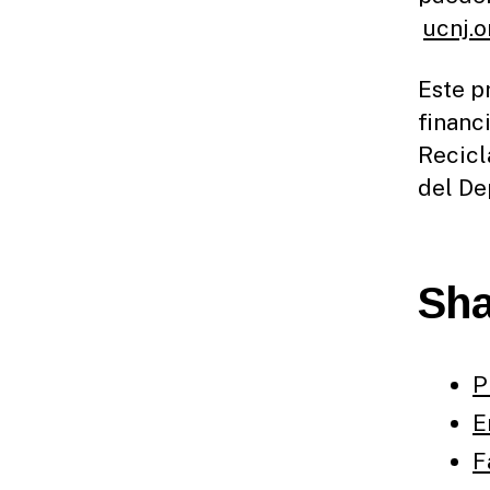
ucnj.o
Este p
financ
Recicl
del De
Sha
P
E
F