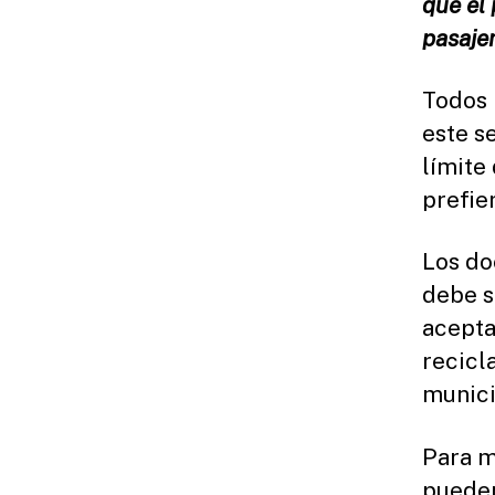
que el 
pasajer
Todos 
este s
límite
prefie
Los do
debe s
acepta
recicl
munici
Para m
pueden