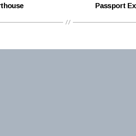
rthouse
Passport Exp