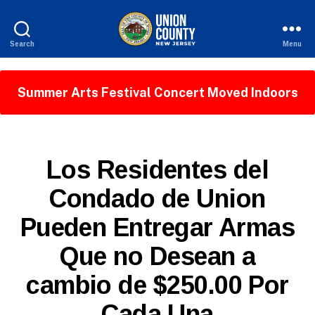
Search
Menu
County
of
Union,
Summer Arts Festival Concert Moved Indoors
New
Jersey
S
Categories
Los Residentes del
P
A
Condado de Union
N
I
Pueden Entregar Armas
S
H
B
-
Que no Desean a
y
R
W
E
cambio de $250.00 Por
e
L
E
b
A
Cada Una
Si