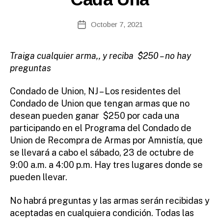
S
te
E
S
A
Post
October 7, 2021
Post
d
author
date
m
ini
Traiga cualquier arma,, y reciba $250 – no hay
st
preguntas
ra
to
Condado de Union, NJ – Los residentes del
r
Condado de Union que tengan armas que no
desean pueden ganar $250 por cada una
participando en el Programa del Condado de
Union de Recompra de Armas por Amnistía, que
se llevará a cabo el sábado, 23 de octubre de
9:00 a.m. a 4:00 p.m. Hay tres lugares donde se
pueden llevar.
No habrá preguntas y las armas serán recibidas y
aceptadas en cualquiera condición. Todas las