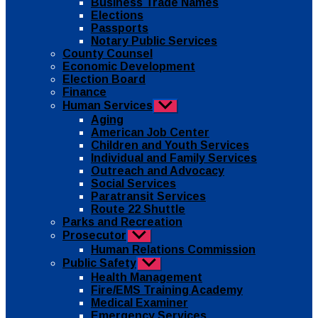
Business Trade Names
menu
Elections
Passports
Notary Public Services
County Counsel
Economic Development
Election Board
Finance
Human Services
Show
sub
Aging
menu
American Job Center
Children and Youth Services
Individual and Family Services
Outreach and Advocacy
Social Services
Paratransit Services
Route 22 Shuttle
Parks and Recreation
Prosecutor
Show
sub
Human Relations Commission
menu
Public Safety
Show
sub
Health Management
menu
Fire/EMS Training Academy
Medical Examiner
Emergency Services