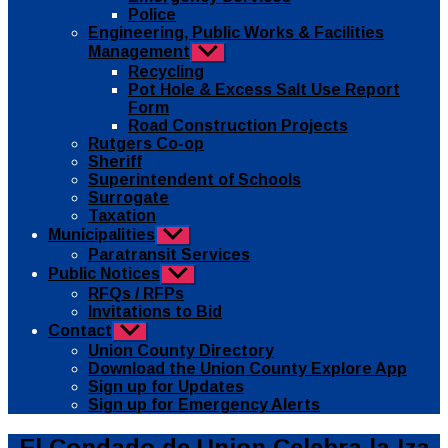
Police
Engineering, Public Works & Facilities
Management
Show
sub
Recycling
menu
Pot Hole & Excess Salt Use Report
Form
Road Construction Projects
Rutgers Co-op
Sheriff
Superintendent of Schools
Surrogate
Taxation
Municipalities
Show
sub
Paratransit Services
menu
Public Notices
Show
sub
RFQs / RFPs
menu
Invitations to Bid
Contact
Show
sub
Union County Directory
menu
Download the Union County Explore App
Sign up for Updates
Sign up for Emergency Alerts
Categories
spanish-
El Condado de Union Celebra la Iza