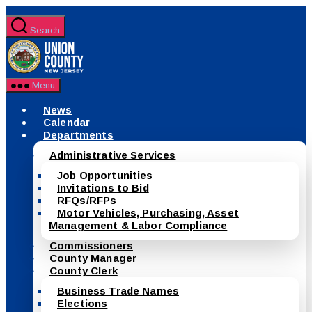
Skip
to
Search
the
County
content
of
Union,
New
Menu
Jersey
News
Calendar
Departments
Administrative Services
Job Opportunities
Invitations to Bid
RFQs/RFPs
Motor Vehicles, Purchasing, Asset
Management & Labor Compliance
Commissioners
County Manager
County Clerk
Business Trade Names
Elections