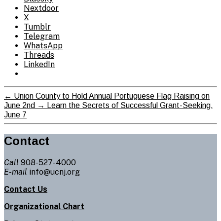
Nextdoor
X
Tumblr
Telegram
WhatsApp
Threads
LinkedIn
←
Union County to Hold Annual Portuguese Flag Raising on
June 2nd
→
Learn the Secrets of Successful Grant-Seeking,
June 7
Contact
Call
908-527-4000
E-mail
info@ucnj.org
Contact Us
Organizational Chart