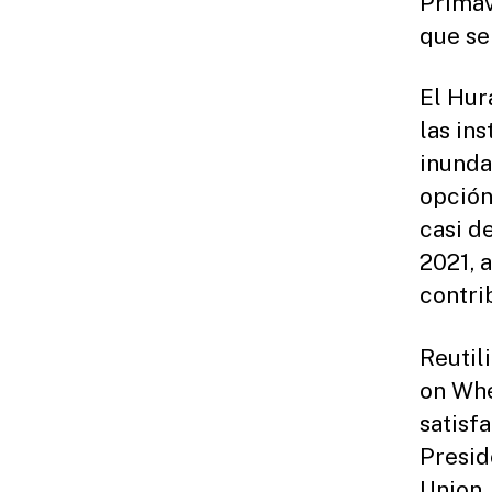
Primav
que se
El Hur
las in
inunda
opción
casi d
2021, 
contri
Reutil
on Whe
satisf
Presid
Union 