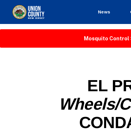
News
County
of
Union,
Mosquito Control 
New
Jersey
S
Categories
EL P
P
A
N
Wheels/
I
S
H
-
CONDA
R
E
L