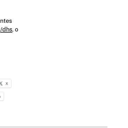
entes
g/dhs
, o
X
n