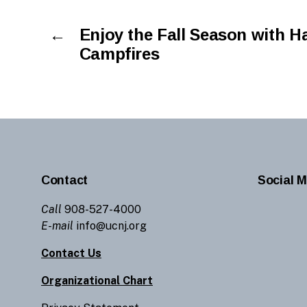
←
Enjoy the Fall Season with H
Campfires
Contact
Social M
Call
908-527-4000
E-mail
info@ucnj.org
Contact Us
Organizational Chart