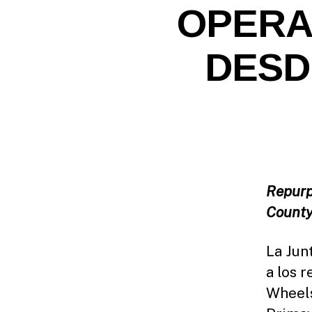
E
OPERA
A
S
E
DESDE
S
Repurpo
County
La Jun
a los 
Wheels