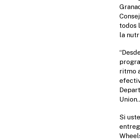
Granad
Consej
todos 
la nutr
“Desde
progra
ritmo 
efecti
Depart
Union..
Si ust
entreg
Wheels