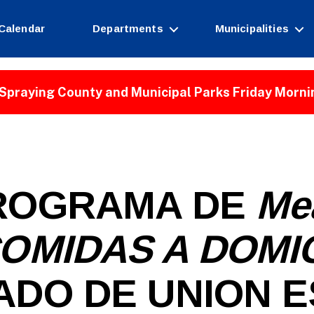
Calendar
Departments
Municipalities
Spraying County and Municipal Parks Friday Morni
ROGRAMA DE
Me
COMIDAS A DOMIC
DO DE UNION 