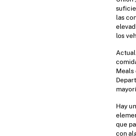
sufici
las co
elevad
los ve
Actual
comida
Meals 
Depart
mayorí
Hay un
elemen
que pa
con al