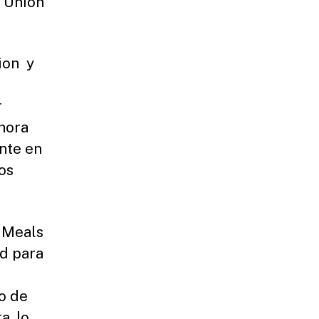
e Union
ion y
r
ahora
nte en
os
a Meals
ad para
o de
a, lo