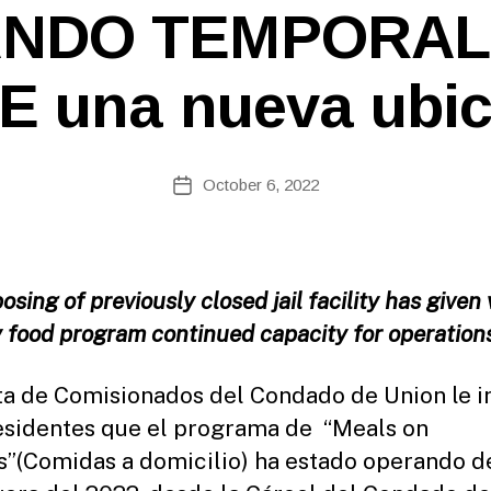
B
NDO TEMPORA
y
W
e
 una nueva ubi
b
Si
te
A
Post
October 6, 2022
Post
d
author
date
m
ini
st
ra
sing of previously closed jail facility has given 
to
 food program continued capacity for operation
r
ta de Comisionados del Condado de Union le 
residentes que el programa de “Meals on
”(Comidas a domicilio) ha estado operando d