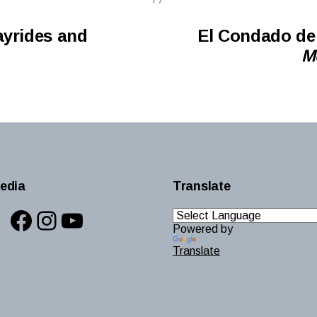
ayrides and
El Condado de
M
edia
Translate
Facebook
Instagram
YouTube
Powered by
Translate