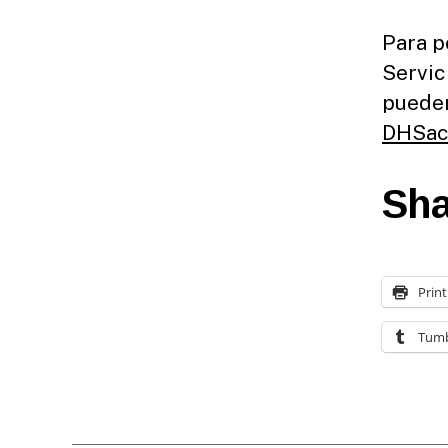
Para p
Servic
pueden
DHSac
Sha
Print
Tumb