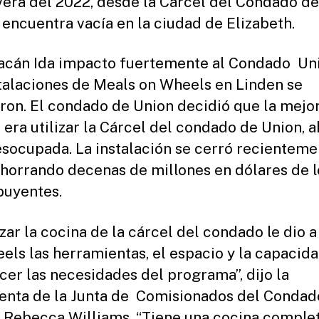
era del 2022, desde la Cárcel del Condado d
 encuentra vacía en la ciudad de Elizabeth.
acán Ida impacto fuertemente al Condado Un
stalaciones de Meals on Wheels en Linden se
ron. El condado de Union decidió que la mejo
 era utilizar la Cárcel del condado de Union, 
esocupada. La instalación se cerró recienteme
ahorrando decenas de millones en dólares de l
buyentes.
izar la cocina de la cárcel del condado le dio 
els las herramientas, el espacio y la capacid
acer las necesidades del programa”, dijo la
enta de la Junta de Comisionados del Condad
, Rebecca Williams. “Tiene una cocina complet