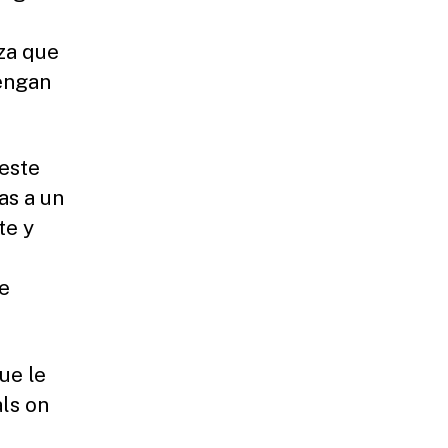
za que
engan
 este
as a un
te y
e
ue le
ls on