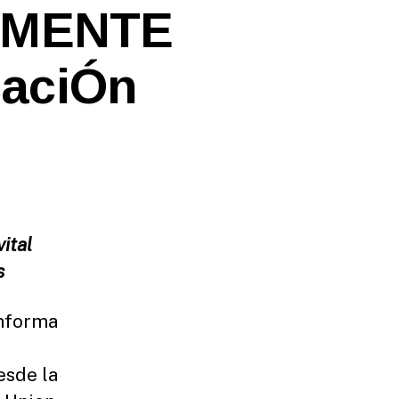
LMENTE
caciÓn
vital
s
informa
esde la