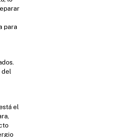
reparar
a para
ados.
 del
está el
ra,
cto
ergio