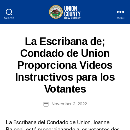
Search
Menu
County
of
Union,
S
Categories
La Escribana de;
New
P
Jersey
A
Condado de Union
N
B
I
Proporciona Videos
y
S
H
W
-
Instructivos para los
e
R
b
E
Votantes
L
Si
E
te
A
A
Post
S
November 2, 2022
Post
E
d
author
date
S
m
ini
La Escribana del Condado de Union, Joanne
st
Rajoppi, está proporcionando a los votantes dos