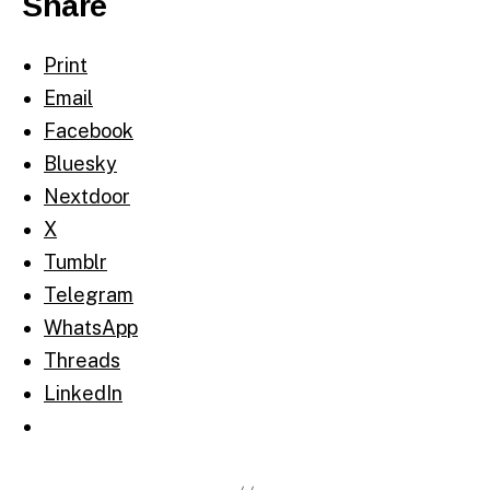
Share
Print
Email
Facebook
Bluesky
Nextdoor
X
Tumblr
Telegram
WhatsApp
Threads
LinkedIn