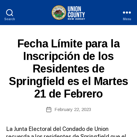
Search
Menu
County
of
Union,
S
Categories
Fecha Límite para la
New
P
Jersey
A
Inscripción de los
N
B
I
Residentes de
y
S
H
W
-
Springfield es el Martes
e
R
b
E
21 de Febrero
L
Si
E
te
A
A
Post
S
February 22, 2023
Post
E
d
author
date
S
m
ini
La Junta Electoral del Condado de Union
st
recuerda a los residentes de Springfield que el