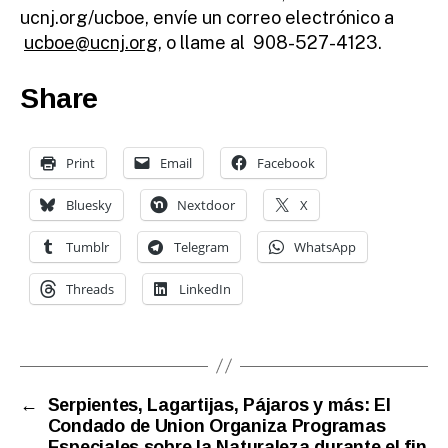
ucnj.org/ucboe, envíe un correo electrónico a
ucboe@ucnj.org
, o llame al 908-527-4123.
Share
Print
Email
Facebook
Bluesky
Nextdoor
X
Tumblr
Telegram
WhatsApp
Threads
LinkedIn
←
Serpientes, Lagartijas, Pájaros y más: El
Condado de Union Organiza Programas
Especiales sobre la Naturaleza durante el fin