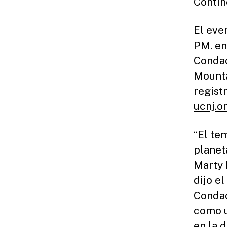
Contin
El even
PM. en
Condad
Mounta
regist
ucnj.or
“El te
planet
Marty E
dijo e
Condad
como u
en la 