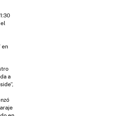
 1:30
del
” en
stro
ida a
side”,
enzó
araje
ido en