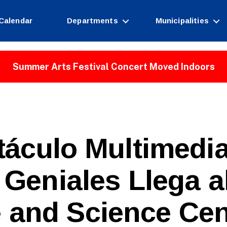
Calendar
Departments
Municipalities
Summer Arts Festival Concert Moved Indoors
áculo Multimedi
 Geniales Llega al
B
 and Science Cen
y
W