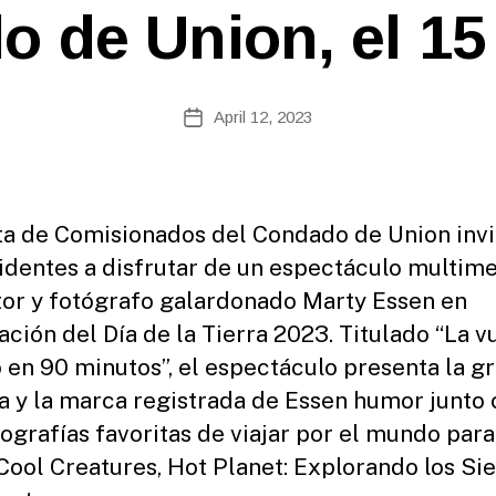
e
 de Union, el 15 
b
Si
te
A
Post
April 12, 2023
Post
d
author
date
m
ini
st
ra
ta de Comisionados del Condado de Union invi
to
sidentes a disfrutar de un espectáculo multim
r
tor y fotógrafo galardonado Marty Essen en
ación del Día de la Tierra 2023. Titulado “La vu
en 90 minutos”, el espectáculo presenta la g
a y la marca registrada de Essen humor junto
tografías favoritas de viajar por el mundo para
 Cool Creatures, Hot Planet: Explorando los Si