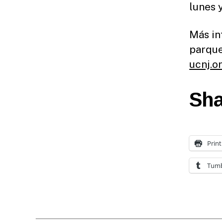
lunes y
Más in
parque
ucnj.o
Sha
Print
Tumb