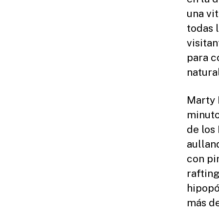
una vi
todas 
visita
para c
natura
Marty 
minuto
de los
aullan
con pi
raftin
hipopó
más de