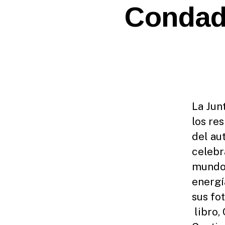
E
Condado
A
S
E
S
La Jun
los re
del au
celebr
mundo 
energí
sus fo
libro,