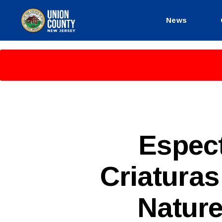
News
County
of
Union,
New
Jersey
S
Categories
Espect
P
A
N
Criaturas
I
S
H
-
Nature
R
E
L