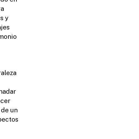
ra
s y
ajes
imonio
raleza
 nadar
acer
 de un
pectos