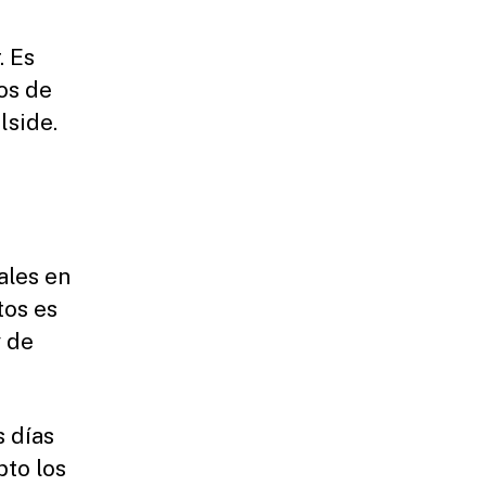
. Es
ros de
lside.
ales en
tos es
y de
s días
pto los