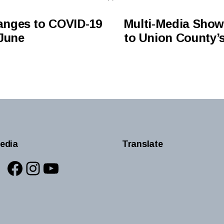
nges to COVID-19
Multi-Media Show
June
to Union County’s
edia
Translate
Facebook
Instagram
YouTube