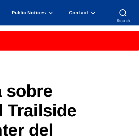
Public Notices
Contact
Search
a sobre
 Trailside
ter del