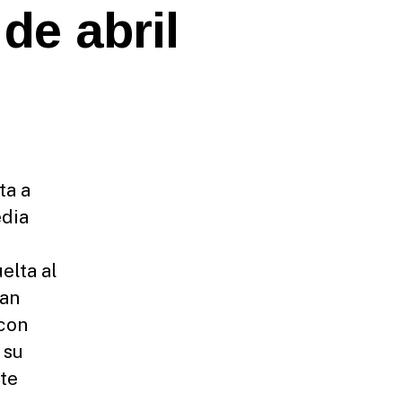
de abril
ta a
edia
elta al
ran
 con
 su
ete