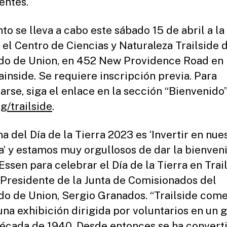
entes.
to se lleva a cabo este sábado 15 de abril a la
 el Centro de Ciencias y Naturaleza Trailside 
o de Union, en 452 New Providence Road en
inside. Se requiere inscripción previa. Para
rarse, siga el enlace en la sección “Bienvenido
g/trailside
.
ma del Día de la Tierra 2023 es ‘Invertir en nue
a’ y estamos muy orgullosos de dar la bienven
ssen para celebrar el Día de la Tierra en Trail
l Presidente de la Junta de Comisionados del
o de Union, Sergio Granados. “Trailside com
na exhibición dirigida por voluntarios en un g
década de 1940. Desde entonces se ha convert