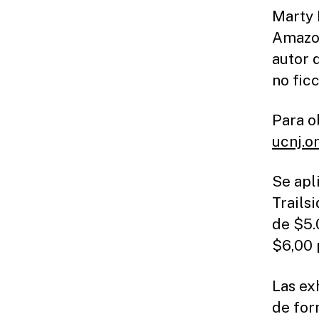
Marty 
Amazon
autor 
no fic
Para o
ucnj.or
Se apl
Trails
de $5.
$6,00 
Las ex
de form