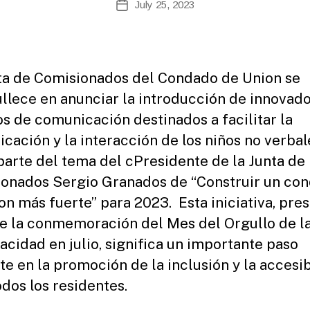
July 25, 2023
Post
d
author
date
m
ini
st
ra
ta de Comisionados del Condado de Union se
to
llece en anunciar la introducción de innovad
r
os de comunicación destinados a facilitar la
cación y la interacción de los niños no verbal
arte del tema del cPresidente de la Junta de
onados Sergio Granados de “Construir un co
on más fuerte” para 2023. Esta iniciativa, pre
e la conmemoración del Mes del Orgullo de l
acidad en julio, significa un importante paso
te en la promoción de la inclusión y la accesi
odos los residentes.