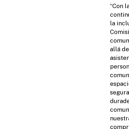
“Con l
contin
la incl
Comisi
comuni
allá d
asisten
person
comuni
espaci
segura
durade
comuni
nuestr
compro