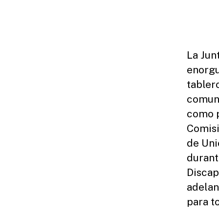
La Jun
enorgu
tabler
comuni
como p
Comisi
de Uni
durant
Discap
adelan
para t