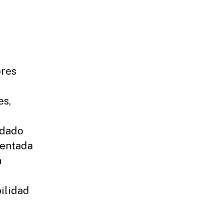
ores
es,
ndado
sentada
a
bilidad