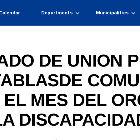
Calendar
Departments
Municipalities
ADO DE UNION 
TABLASDE COMU
B
 EL MES DEL OR
y
W
e
LA DISCAPACIDA
b
Si
te
A
Post