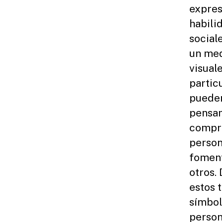
expres
habili
social
un med
visual
partic
pueden
pensam
compre
person
foment
otros.
estos 
símbol
person