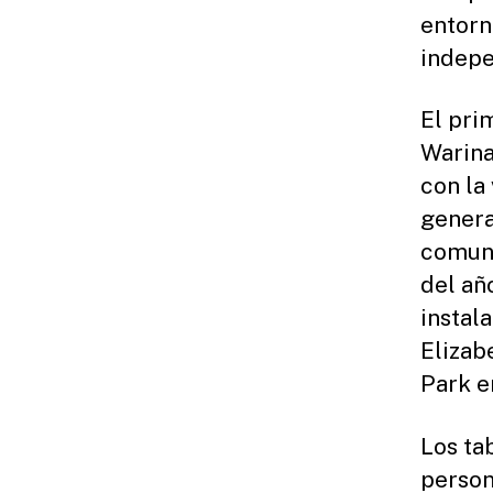
entorn
indepe
El pri
Warina
con la
genera
comuni
del añ
instal
Elizab
Park e
Los ta
person