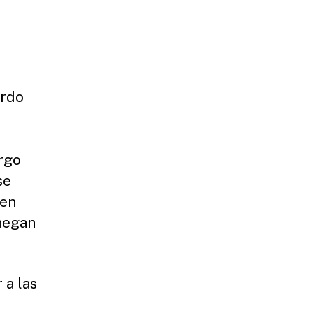
erdo
rgo
se
 en
hegan
 a las