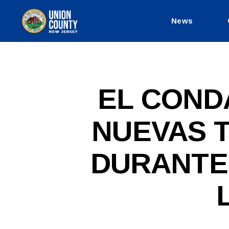
News
County
of
Union,
New
Jersey
S
Categories
EL COND
P
A
N
NUEVAS 
I
S
H
-
DURANTE
R
E
L
E
A
S
E
S