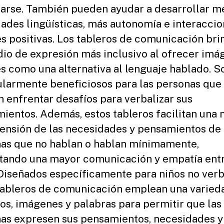
arse. También pueden ayudar a desarrollar m
dades lingüísticas, más autonomía e interacci
es positivas. Los tableros de comunicación br
io de expresión más inclusivo al ofrecer imá
es como una alternativa al lenguaje hablado. S
ularmente beneficiosos para las personas que
 enfrentar desafíos para verbalizar sus
ientos. Además, estos tableros facilitan una 
nsión de las necesidades y pensamientos de 
as que no hablan o hablan mínimamente,
ando una mayor comunicación y empatía ent
 Diseñados específicamente para niños no verb
tableros de comunicación emplean una varied
os, imágenes y palabras para permitir que las
as expresen sus pensamientos, necesidades y