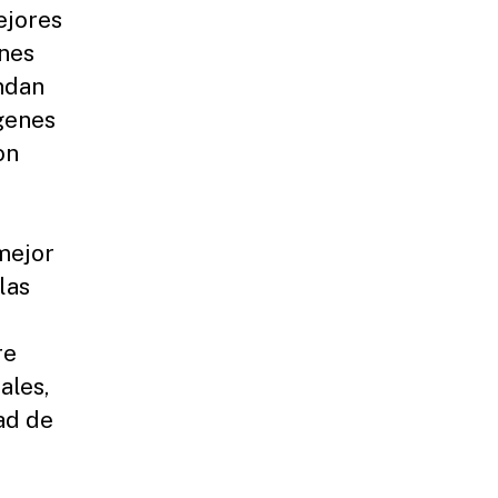
ejores
ones
indan
genes
on
mejor
las
re
ales,
ad de