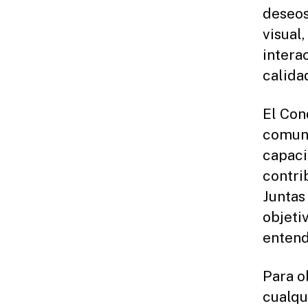
deseos
visual
intera
calida
El Con
comuni
capaci
contri
Juntas
objeti
entend
Para o
cualqu