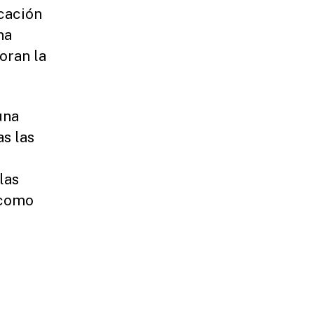
cación
na
oran la
una
s las
las
 como