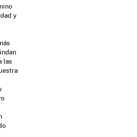
amino
idad y
 más
rindan
a las
uestra
y
vo
n
do