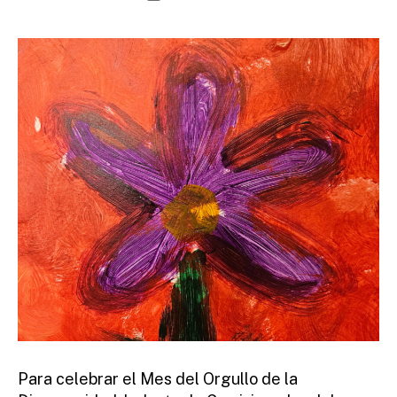
e
author
date
fi
r
e
tt
o
Para celebrar el Mes del Orgullo de la