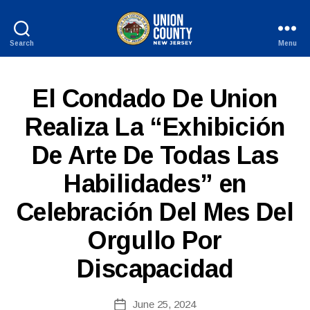
Search
Menu
County
of
Union,
S
Categories
El Condado De Union
New
P
Jersey
A
Realiza La “Exhibición
N
I
De Arte De Todas Las
S
H
-
Habilidades” en
R
E
Celebración Del Mes Del
B
L
E
y
A
Orgullo Por
c
S
o
E
Discapacidad
ri
S
n
n
Post
June 25, 2024
Post