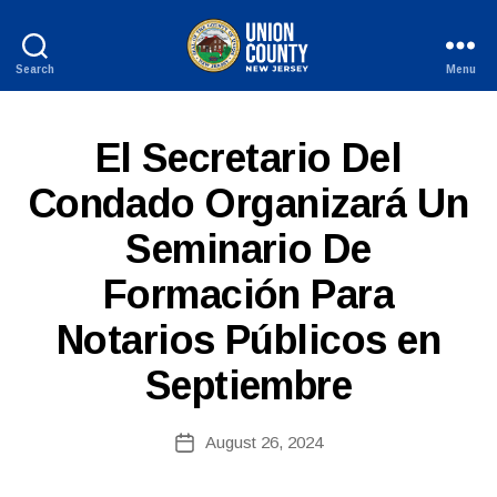
Search
Menu
County
of
Union,
S
Categories
El Secretario Del
New
P
Jersey
A
Condado Organizará Un
N
I
Seminario De
S
H
-
Formación Para
B
R
y
E
Notarios Públicos en
c
L
E
o
A
Septiembre
ri
S
n
E
S
n
Post
August 26, 2024
Post
e
author
date
fi