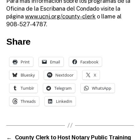
Para más información sobre los programas de la
Oficina de la Escribana del Condado visite la
página
www.ucnj.org/county-clerk
o llame al
908-527-4787.
Share
Print
Email
Facebook
Bluesky
Nextdoor
X
Tumblr
Telegram
WhatsApp
Threads
LinkedIn
←
County Clerk to Host Notary Public Training