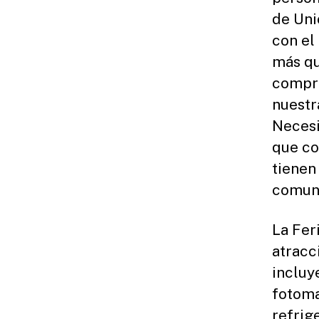
de Uni
con el
más qu
compro
nuestr
Necesi
que co
tienen
comuni
La Fer
atracc
incluy
fotoma
refrig