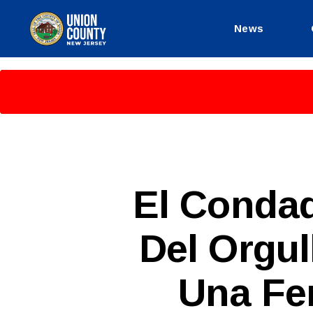
News
County
of
Union,
New
Jersey
S
Categories
El Condad
P
A
N
Del Orgu
I
S
H
-
Una Fer
R
E
L