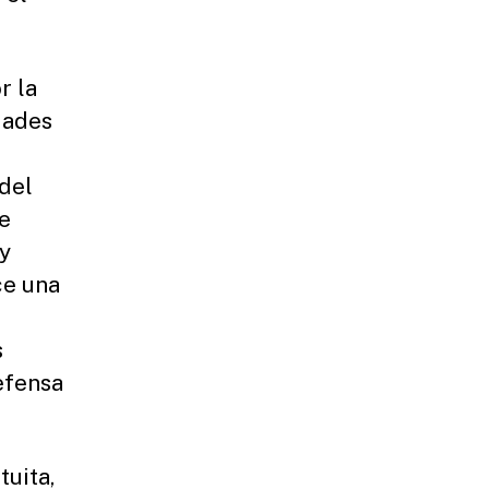
r la
dades
 del
e
y
ce una
s
efensa
tuita,