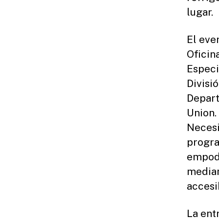
lugar.
El even
Oficin
Especi
Divisi
Depart
Union.
Necesi
progra
empode
median
accesi
La ent