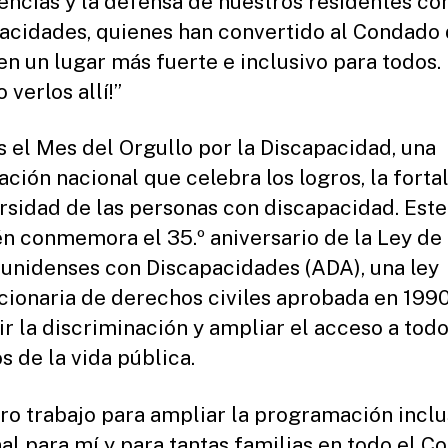
encias y la defensa de nuestros residentes co
acidades, quienes han convertido al Condado
en un lugar más fuerte e inclusivo para todos.
 verlos allí!”
es el Mes del Orgullo por la Discapacidad, una
ación nacional que celebra los logros, la forta
ersidad de las personas con discapacidad. Este
n conmemora el 35.º aniversario de la Ley de
unidenses con Discapacidades (ADA), una ley
cionaria de derechos civiles aprobada en 199
ir la discriminación y ampliar el acceso a todo
s de la vida pública.
ro trabajo para ampliar la programación inclu
al para mí y para tantas familias en todo el 