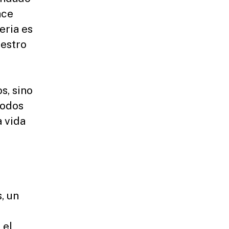
ace
eria es
uestro
s, sino
todos
a vida
, un
 el