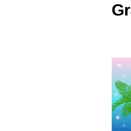
E
Gr
A
S
E
S