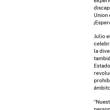
experi
discap
Union 
¡Espero
Julio 
celebr
la div
tambié
Estado
revolu
prohib
ámbito
“Nuest
person