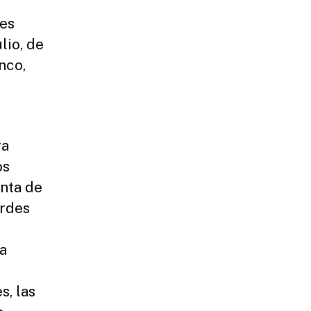
les
lio, de
nco,
ra
os
enta de
urdes
a
s, las