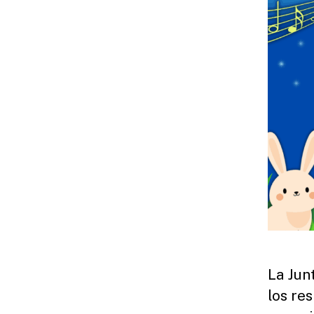
La Jun
los re