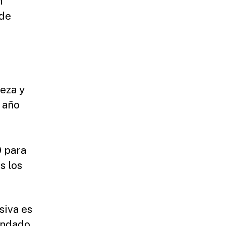
n
 de
leza y
 año
0 para
s los
siva es
Condado