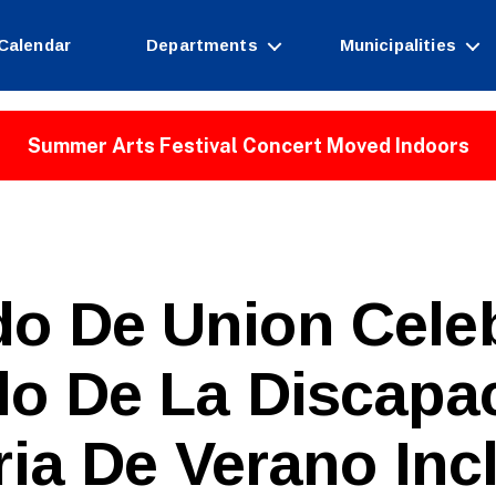
Calendar
Departments
Municipalities
Summer Arts Festival Concert Moved Indoors
o De Union Cele
llo De La Discapa
ia De Verano Inc
B
y