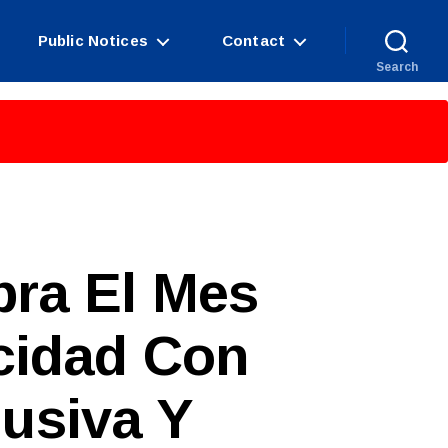
Public Notices
Contact
Search
bra El Mes
cidad Con
lusiva Y