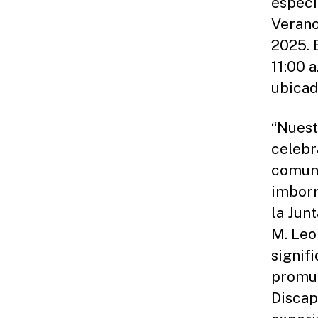
especia
Verano
2025. 
11:00 a
ubicad
“Nuest
celebr
comuni
imborr
la Jun
M. Leo
signif
promul
Discap