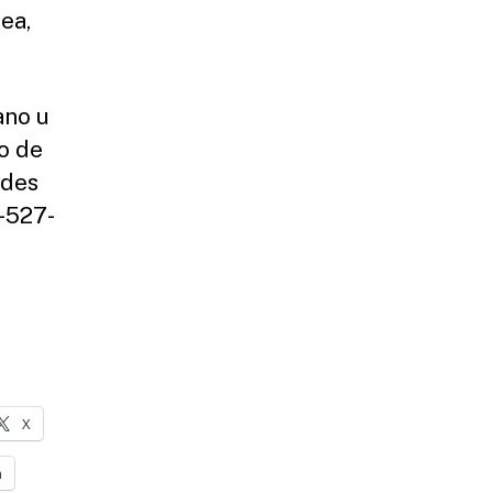
ea,
ano u
o de
ades
-527-
X
n