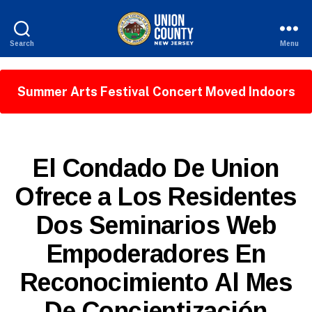
Search
Menu
County
of
Union,
Summer Arts Festival Concert Moved Indoors
New
Jersey
S
Categories
El Condado De Union
P
A
Ofrece a Los Residentes
N
I
Dos Seminarios Web
S
H
-
Empoderadores En
R
E
Reconocimiento Al Mes
L
E
A
De Concientización
B