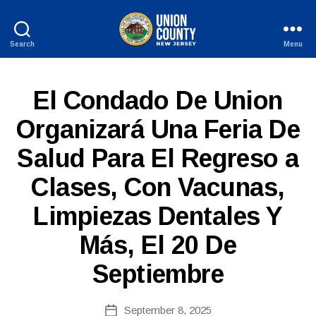
Search
Menu
County
of
Union,
S
Categories
El Condado De Union
New
P
Jersey
A
Organizará Una Feria De
N
I
Salud Para El Regreso a
S
H
-
Clases, Con Vacunas,
R
E
Limpiezas Dentales Y
B
L
E
y
A
Más, El 20 De
c
S
o
E
Septiembre
ri
S
n
n
Post
September 8, 2025
Post