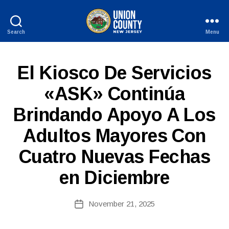
Search
Menu
County
of
Union,
S
Categories
El Kiosco De Servicios
New
P
Jersey
A
«ASK» Continúa
N
I
Brindando Apoyo A Los
S
H
-
Adultos Mayores Con
B
R
y
E
Cuatro Nuevas Fechas
c
L
E
o
A
en Diciembre
ri
S
n
E
S
n
Post
November 21, 2025
Post
e
author
date
fi