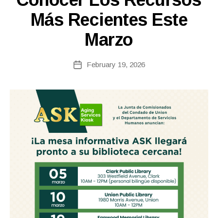
E
y
A
Más Recientes Este
c
S
o
E
Marzo
ri
S
n
n
Post
February 19, 2026
Post
e
author
date
fi
r
e
tt
o