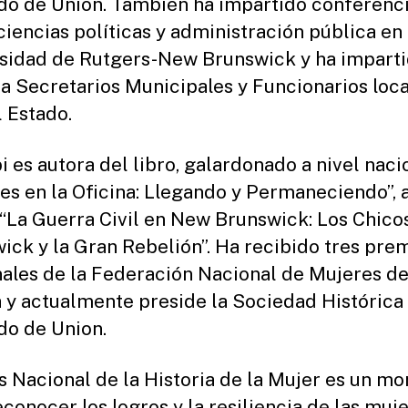
o de Union. También ha impartido conferenc
ciencias políticas y administración pública en 
sidad de Rutgers-New Brunswick y ha impart
 a Secretarios Municipales y Funcionarios loc
l Estado.
i es autora del libro, galardonado a nivel naci
es en la Oficina: Llegando y Permaneciendo”, a
La Guerra Civil en New Brunswick: Los Chico
ick y la Gran Rebelión”. Ha recibido tres pre
ales de la Federación Nacional de Mujeres de
 y actualmente preside la Sociedad Histórica
o de Union.
s Nacional de la Historia de la Mujer es un m
econocer los logros y la resiliencia de las muj