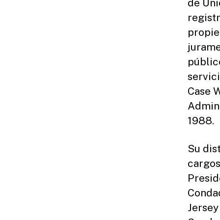
de Uni
regist
propie
jurame
públic
servic
Case W
Admini
1988.
Su dis
cargos
Presid
Condad
Jersey