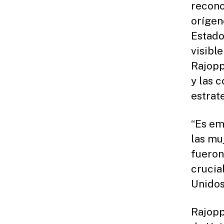
recono
orígen
Estado
visibl
Rajopp
y las 
estrate
“Es em
las mu
fueron
crucia
Unidos”
Rajopp