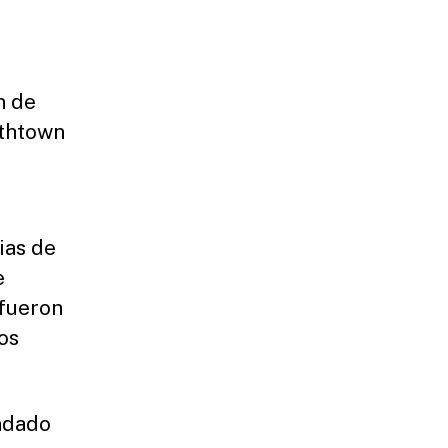
n de
ethtown
ias de
e
 fueron
os
ndado