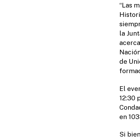
“Las m
Histor
siempr
la Jun
acerca
Nación
de Uni
formac
El eve
12:30 
Condad
en 103
Si bie