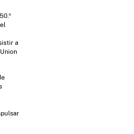
50.º
el
istir a
 Union
de
s
mpulsar