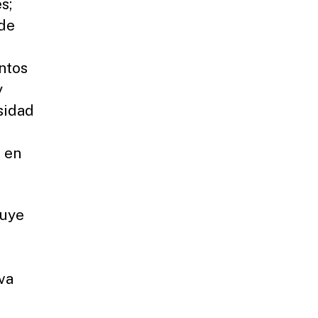
s;
 de
ntos
y
rsidad
 en
luye
,
va