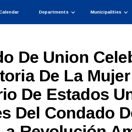
Calendar
Departments
Municipalities
o De Union Cele
toria De La Mujer 
rio De Estados U
es Del Condado D
B
y
c
La Revolución A
o