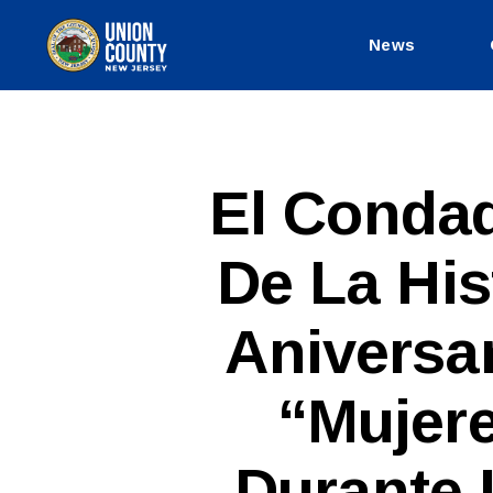
News
County
of
Union,
New
Jersey
S
Categories
El Condad
P
A
N
De La His
I
S
H
-
Aniversa
R
E
L
E
“Mujer
A
S
E
Durante 
S