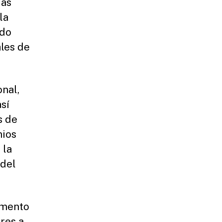
ias
la
ido
ales de
onal,
sí
s de
mios
 la
 del
omento
eres a