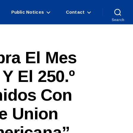
Public Notices
Contact
Search
bra El Mes
Y El 250.º
nidos Con
e Union
mericana”