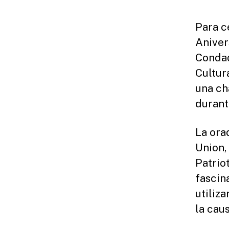
Para c
Aniver
Condad
Cultura
una ch
durant
La ora
Union,
Patrio
fascin
utiliza
la cau