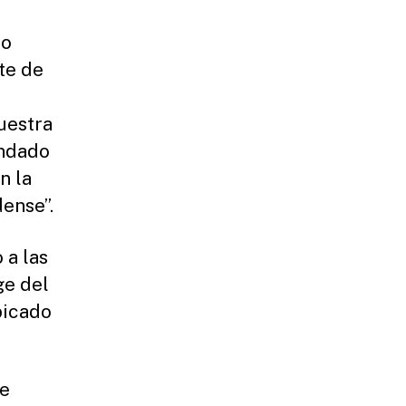
no
te de
uestra
ondado
n la
ense”.
 a las
ge del
bicado
te