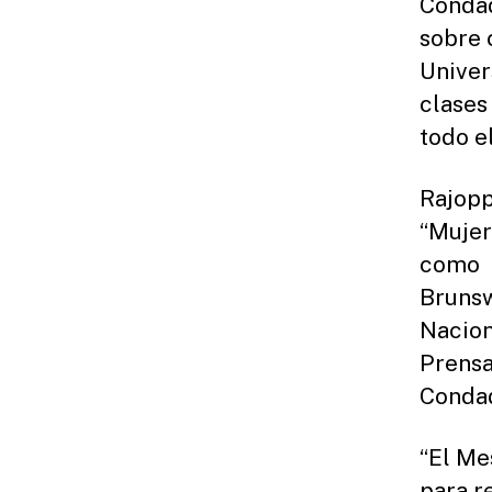
Condad
sobre 
Univer
clases
todo e
Rajopp
“Mujer
como “
Brunsw
Nacion
Prensa
Condad
“El Me
para r