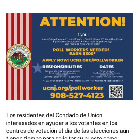
e
author
date
fi
r
e
tt
o
Los residentes del Condado de Union
interesados ​​en ayudar a los votantes en los
centros de votación el día de las elecciones aún
tienen tiempo para solicitar su puesto como