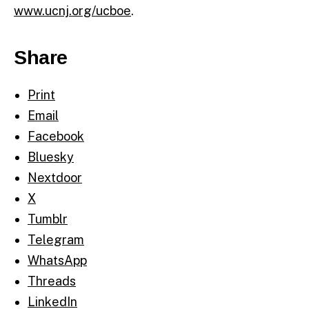
www.ucnj.org/ucboe
.
Share
Print
Email
Facebook
Bluesky
Nextdoor
X
Tumblr
Telegram
WhatsApp
Threads
LinkedIn