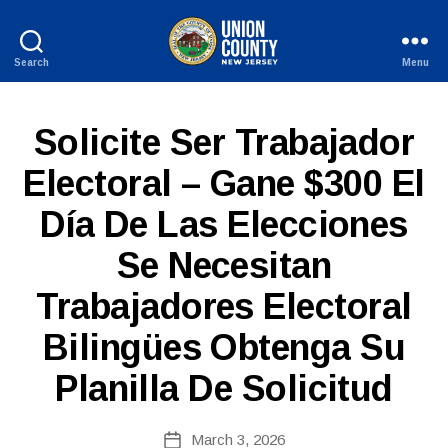
Search
Menu
County
of
Union,
S
Categories
Solicite Ser Trabajador
New
P
Jersey
A
Electoral – Gane $300 El
N
I
Día De Las Elecciones
S
H
-
Se Necesitan
R
E
Trabajadores Electoral
B
L
E
y
A
Bilingües Obtenga Su
c
S
o
E
Planilla De Solicitud
ri
S
n
n
Post
March 3, 2026
Post