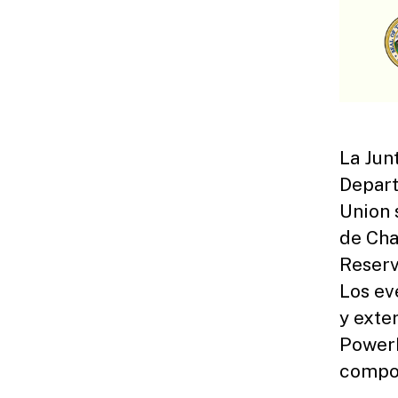
La Jun
Depart
Union 
de Cha
Reserv
Los ev
y exte
PowerP
compor