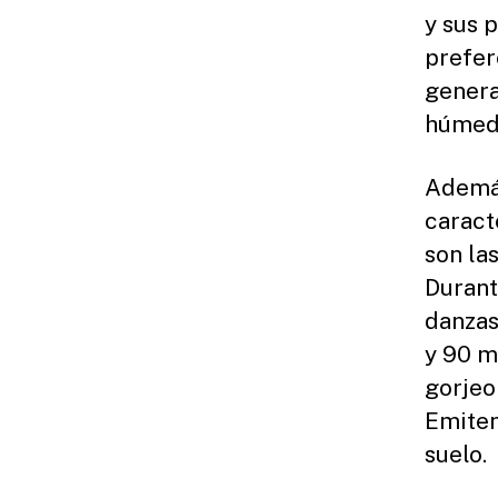
y sus 
prefer
genera
húmedo
Además
caract
son la
Durant
danzas
y 90 m
gorjeo
Emiten
suelo.