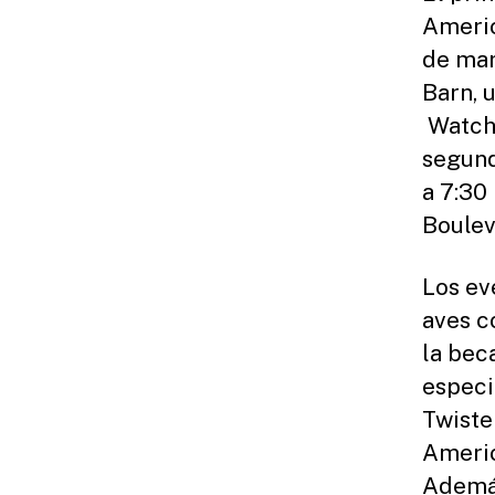
Americ
de mar
Barn, 
Watchu
segund
a 7:30
Boulev
Los ev
aves c
la bec
especi
Twiste
Americ
Además