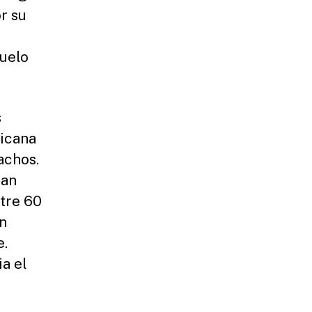
r su
uelo
s
ricana
achos.
zan
ntre 60
n
e.
a el