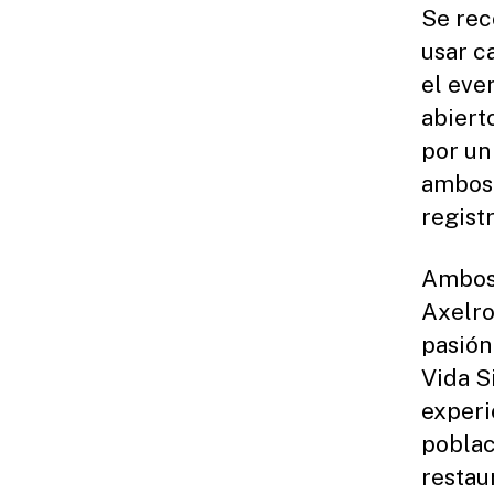
Se rec
usar c
el eve
abiert
por un
ambos 
registr
Ambos 
Axelro
pasión 
Vida S
experi
poblac
restau