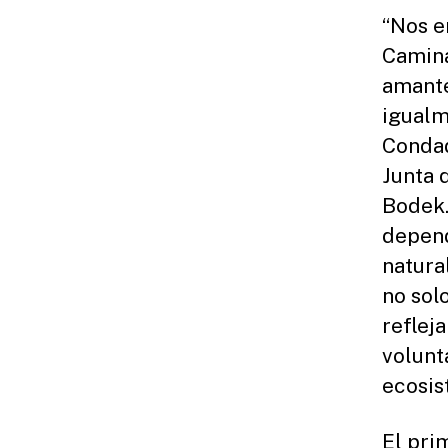
“Nos e
Camina
amante
igualm
Condad
Junta 
Bodek.
depend
natura
no sol
refleja
volunt
ecosis
El pri