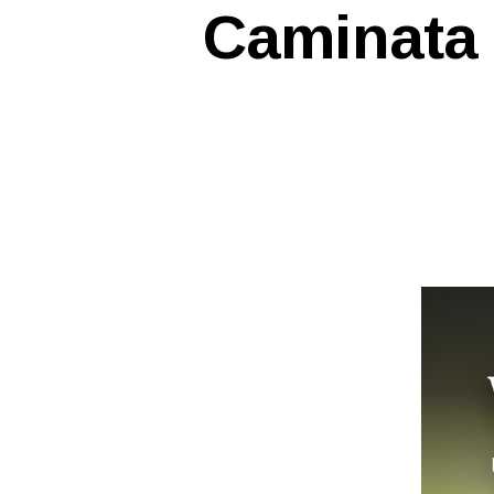
E
Caminata
A
S
E
S