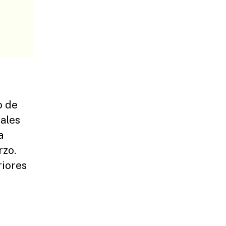
o de
ales
a
rzo.
riores