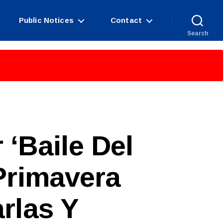
Public Notices
Contact
Search
 ‘Baile Del
Primavera
rlas Y