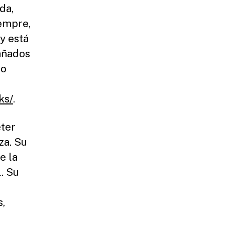
da,
iempre,
y está
añados
 o
ks/
.
eter
za. Su
e la
. Su
s,