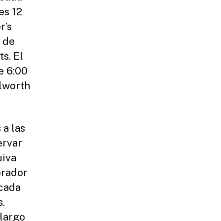
es 12
r’s
n de
s. El
e 6:00
ilworth
 a las
ervar
uiva
brador
ecada
s.
 largo