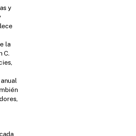
as y
y
llece
e la
h C.
cies,
 anual
ambién
adores,
ecada