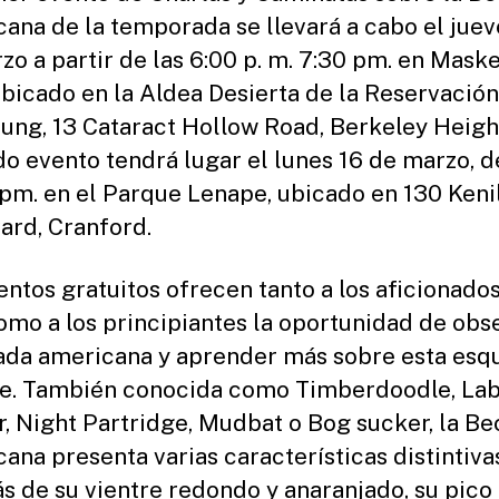
ana de la temporada se llevará a cabo el juev
zo a partir de las 6:00 p. m. 7:30 pm. en Maske
ubicado en la Aldea Desierta de la Reservació
ng, 13 Cataract Hollow Road, Berkeley Height
o evento tendrá lugar el lunes 16 de marzo, d
 pm. en el Parque Lenape, ubicado en 130 Ken
ard, Cranford.
entos gratuitos ofrecen tanto a los aficionados
omo a los principiantes la oportunidad de obs
ada americana y aprender más sobre esta esq
e. También conocida como Timberdoodle, La
r, Night Partridge, Mudbat o Bog sucker, la B
ana presenta varias características distintiva
 de su vientre redondo y anaranjado, su pico