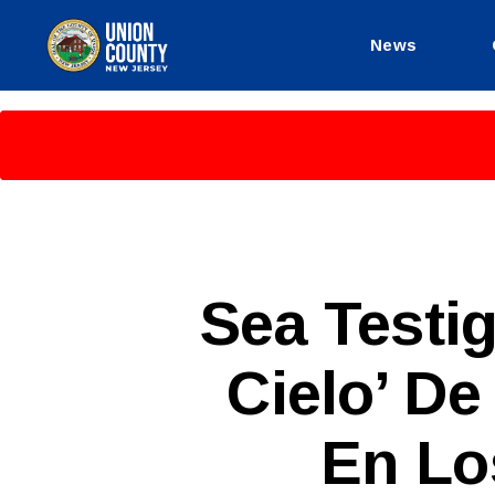
News
County
of
Union,
New
Jersey
S
Categories
Sea Testig
P
A
N
Cielo’ D
I
S
H
-
En Lo
R
E
L