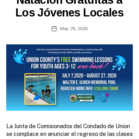
E
o
A
Los Jóvenes Locales
ri
S
n
E
S
n
Post
May 29, 2026
Post
e
author
date
fi
r
e
tt
o
La Junta de Comisionados del Condado de Union
se complace en anunciar el regreso de las clases