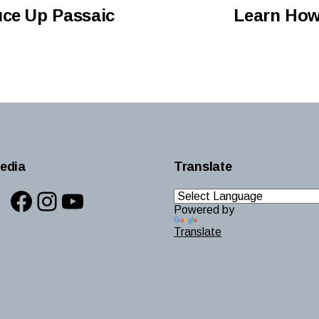
uce Up Passaic
Learn How
edia
Translate
Facebook
Instagram
YouTube
Powered by
Translate