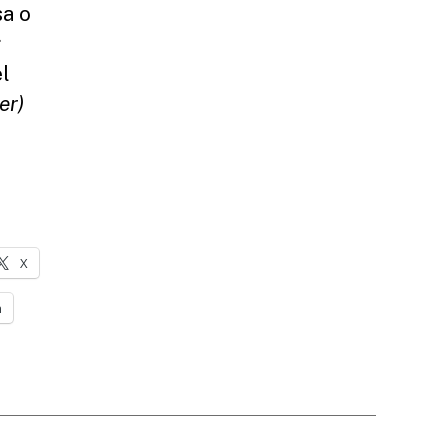
sa o
g
l
er)
X
n