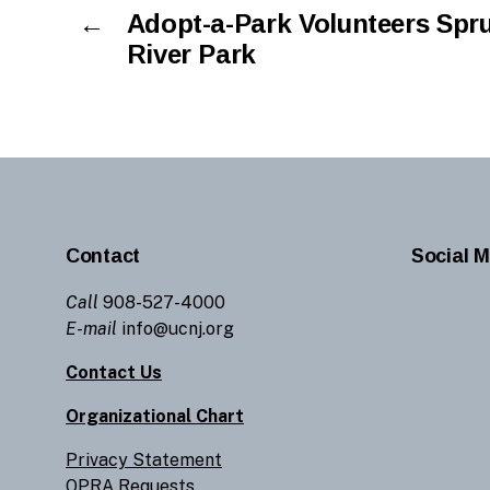
←
Adopt-a-Park Volunteers Spr
River Park
Contact
Social M
Call
908-527-4000
E-mail
info@ucnj.org
Contact Us
Organizational Chart
Privacy Statement
OPRA Requests