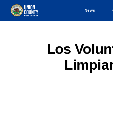
News
County
of
Union,
New
Jersey
S
Categories
Los Volun
P
A
N
Limpiar
I
S
H
-
R
E
L
E
A
S
E
S