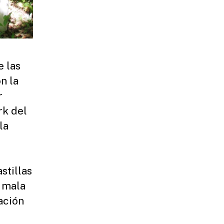
e las
n la
r
rk del
la
stillas
 mala
ación