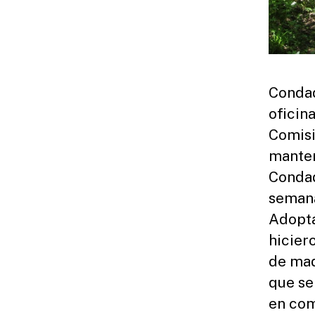
Condad
oficin
Comisi
manten
Condad
semana
Adopta
hicier
de mad
que se
en com