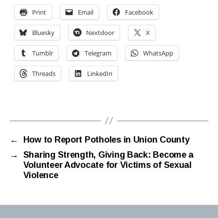
Print
Email
Facebook
c
Bluesky
Nextdoor
X
h
Tumblr
Telegram
WhatsApp
ai
r
Threads
LinkedIn
m
a
n
Tags
gr
a
n
a
←
How to Report Potholes in Union County
d
→
Sharing Strength, Giving Back: Become a
o
Volunteer Advocate for Victims of Sexual
s
Violence