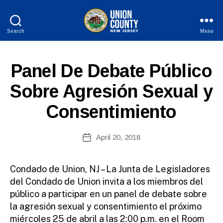
Search
Menu
County
of
B
Union,
S
Categories
Panel De Debate Público
y
New
P
W
Jersey
A
Sobre Agresión Sexual y
e
N
I
b
Consentimiento
S
Si
H
te
-
A
Post
R
April 20, 2018
Post
E
d
author
date
L
m
E
ini
A
Condado de Union, NJ – La Junta de Legisladores
S
st
del Condado de Union invita a los miembros del
E
ra
S
público a participar en un panel de debate sobre
to
la agresión sexual y consentimiento el próximo
r
miércoles 25 de abril a las 2:00 p.m. en el Room