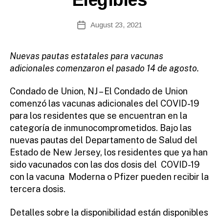
E
te
A
A
Post
S
August 23, 2021
Post
E
d
author
date
S
m
ini
N
uevas pautas estatales para vacunas
st
adicionales comenzaron el pasado 14 de agosto.
ra
to
Condado de Union, NJ – El Condado de Union
r
comenzó las vacunas adicionales del COVID-19
para los residentes que se encuentran en la
categoría de inmunocomprometidos. Bajo las
nuevas pautas del Departamento de Salud del
Estado de New Jersey, los residentes que ya han
sido vacunados con las dos dosis del COVID-19
con la vacuna Moderna o Pfizer pueden recibir la
tercera dosis.
Detalles sobre la disponibilidad están disponibles