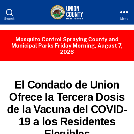
Search
Menu
County
of
Union,
Mosquito Control Spraying County and
New
Municipal Parks Friday Morning, August 7,
Jersey
2026
S
Categories
El Condado de Union
P
A
Ofrece la Tercera Dosis
N
B
I
de la Vacuna del COVID-
y
S
H
W
-
19 a los Residentes
e
R
b
E
Elegibles
L
Si