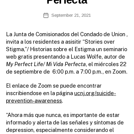
E
te
A
A
Post
S
September 21, 2021
Post
E
d
author
date
S
m
ini
La Junta de Comisionados del Condado de Union ,
st
invita a los residentes a asisitir “Stories over
ra
Stigma,”/ Historias sobre el Estigma un seminario
to
web gratis presentando a Lucas Wolfe, autor de
r
My Perfect Life/ Mi Vida Perfecta
, el miércoles 22
de septiembre de 6:00 p.m. a 7:00 p.m., en Zoom.
El enlace de Zoom se puede encontrar
inscribiendose en la página
ucnj.org/suicide-
prevention-awareness
.
“Ahora más que nunca, es importante de estar
informado y alerta de las señales y síntomas de
depression, especialmente considerando el