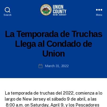
Search
Menu
County
of
B
Union,
S
Categories
La Temporada de Truchas
y
New
P
W
A
Jersey
Llega al Condado de
e
N
I
b
Union
S
Si
H
te
-
A
Post
R
March 31, 2022
Post
E
d
author
date
L
m
E
ini
A
S
st
E
ra
S
La temporada de truchas del 2022, comienza a lo
to
largo de New Jersey el sábado 9 de abril, a las
r
8:00 a.m. on Saturday, April 9, y los Pescadores