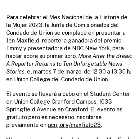
d
author
date
m
ini
Para celebrar el Mes Nacional de la Historia de
st
la Mujer 2023, la Junta de Comisionados del
ra
Condado de Union se complace en presentar a
to
Jen Maxfield, reportera ganadora del premio
r
Emmy y presentadora de NBC New York, para
hablar sobre su primer libro
, More After
the Break:
A Reporter Returns to Ten Unforgetable News
Stories
, el martes 7 de marzo, de 12:30 a 13:30 h.
en Union College del Condado de Union.
El evento se llevará a cabo en el Student Center
en Union College Cranford Campus, 1033
Springfield Avenue en Cranford. El evento es
gratuito pero es necesario inscribirse
previamente en
ucnj.org/maxfield23
.