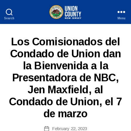
Search
Menu
County
of
Union,
S
Categories
Los Comisionados del
New
P
Jersey
A
Condado de Union dan
N
I
la Bienvenida a la
S
H
-
Presentadora de NBC,
R
B
E
Jen Maxfield, al
y
L
E
W
A
Condado de Union, el 7
e
S
b
E
de marzo
Si
S
te
A
Post
February 22, 2023
Post