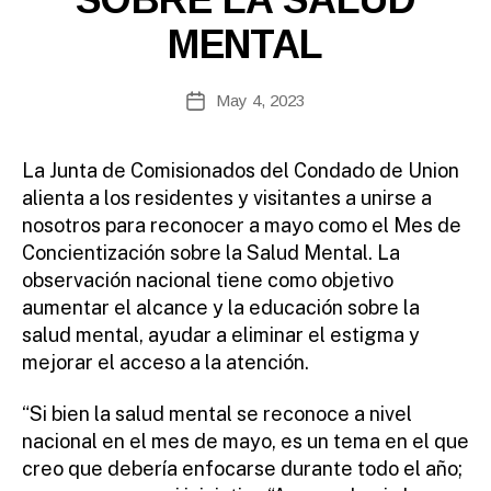
E
b
A
MENTAL
Si
S
te
E
S
A
Post
May 4, 2023
Post
d
author
date
m
ini
La Junta de Comisionados del Condado de Union
st
alienta a los residentes y visitantes a unirse a
ra
nosotros para reconocer a mayo como el Mes de
to
Concientización sobre la Salud Mental. La
r
observación nacional tiene como objetivo
aumentar el alcance y la educación sobre la
salud mental, ayudar a eliminar el estigma y
mejorar el acceso a la atención.
“Si bien la salud mental se reconoce a nivel
nacional en el mes de mayo, es un tema en el que
creo que debería enfocarse durante todo el año;