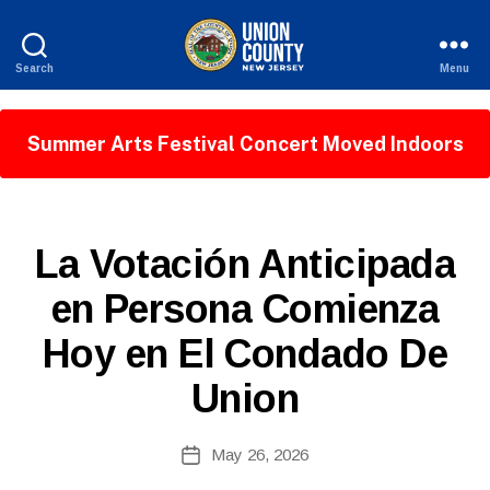
Search
Menu
County
of
Union,
Summer Arts Festival Concert Moved Indoors
New
Jersey
S
Categories
La Votación Anticipada
P
A
en Persona Comienza
B
N
y
I
Hoy en El Condado De
S
c
H
o
-
Union
ri
R
E
n
L
n
Post
May 26, 2026
E
Post
e
author
A
date